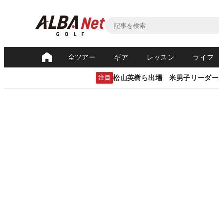
全ツアー
ギア
レッスン
ライフ
松山英樹ら出場 米男子リーダー
注目