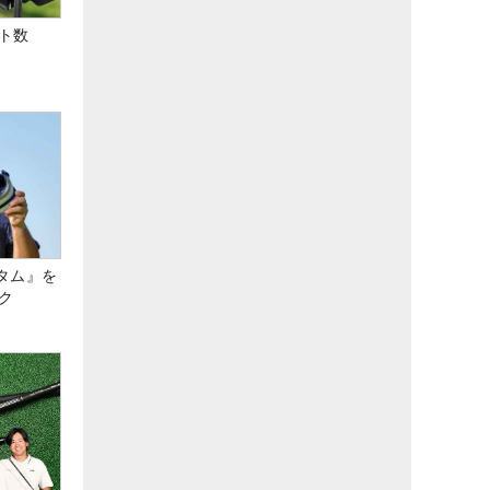
ト数
タム』を
ク