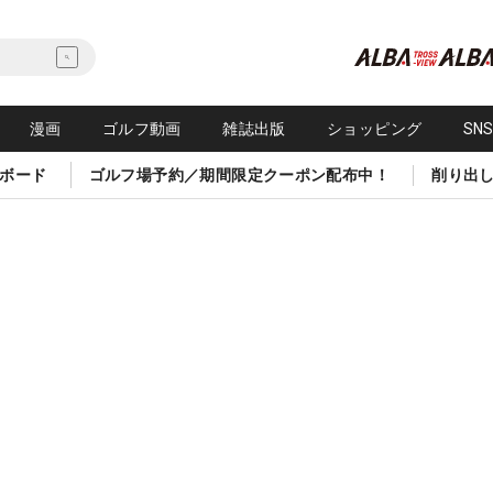
漫画
ゴルフ動画
雑誌出版
ショッピング
SN
ボード
ゴルフ場予約／期間限定クーポン配布中！
削り出