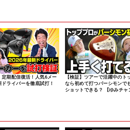
】定期配信復活！人気6メー
【検証】ツアーで活躍中のト
新ドライバーを徹底試打！
なら初めて打つパーシモンで
ショットできる？ 【ゆみチャ
ル】