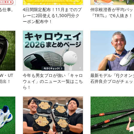
る仕事。
4日間限定配布！11月までのプ
仲宗根澄香が平均パッ
レーに2回使える1,500円分ク
『TRTL』で6人抜き！
ーポン配布中！
W・UT
今年も男女プロが強い「キャロ
最新モデル『FJクオン
続出！
ウェイ」のニュース一覧はこち
石井良介プロがチェッ
ら！