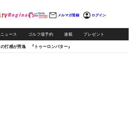
メルマガ登録
ログイン
Sニュース
ゴルフ場予約
連載
プレゼント
しの打感が秀逸 『トゥーロンパター』