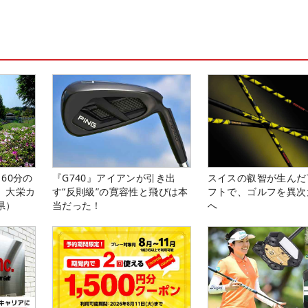
60分の
『G740』アイアンが引き出
スイスの叡智が生んだT
。大栄カ
す“反則級”の寛容性と飛びは本
フトで、ゴルフを異次
県）
当だった！
へ