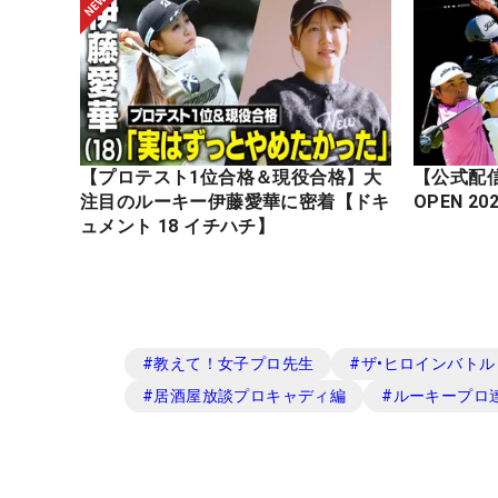
【プロテスト1位合格＆現役合格】大
【公式配信】
注目のルーキー伊藤愛華に密着【ドキ
ュメント 18 イチハチ】
#
教えて！女子プロ先生
#
ザ•ヒロインバトル -N
#
居酒屋放談プロキャディ編
#
ルーキープロ