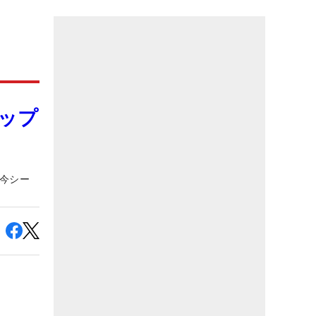
ップ
 今シー