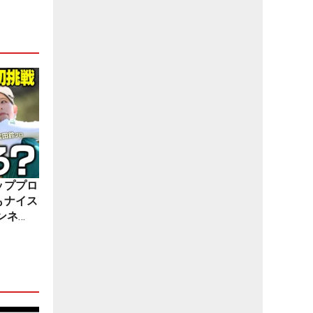
ッププロ
もナイス
ンネ