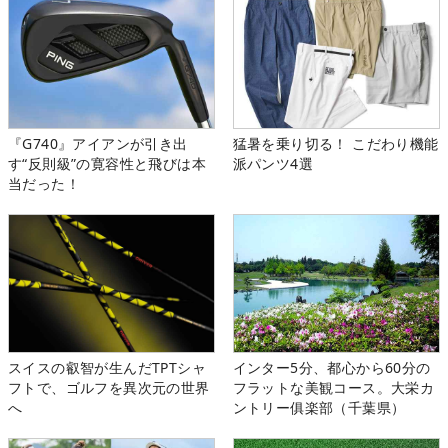
『G740』アイアンが引き出
猛暑を乗り切る！ こだわり機能
す“反則級”の寛容性と飛びは本
派パンツ4選
当だった！
スイスの叡智が生んだTPTシャ
インター5分、都心から60分の
フトで、ゴルフを異次元の世界
フラットな美観コース。大栄カ
へ
ントリー俱楽部（千葉県）