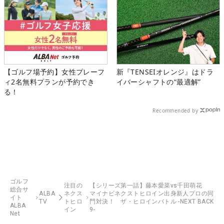
【ゴルフ場予約】女性プレーフ
新『TENSEIオレンジ』はドラ
ィ2名無料プランが予約でき
イバーシャフトの“最適解”
る！
Recommended by
ゴルフ
注目の
【シリーズ第一話】藤本愛菜vs千田萌花
総合サ
ALBA
ネクス
マイナビネクストヒロイン出身新人プロの同
イト
TV
トヒロ
門対決！ ザ・ヒロインバトル -NEXT BACK
ALBA
イン
9-
Net