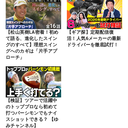
【松山英樹LA密着！初め
【ギア探】定期配信復
て語る、進化したスイン
活！人気6メーカーの最新
グのすべて】理想スイン
ドライバーを徹底試打！
グへのカギは「片手アプ
ローチ」
【検証】ツアーで活躍中
のトッププロなら初めて
打つパーシモンでもナイ
スショットできる？ 【ゆ
みチャンネル】