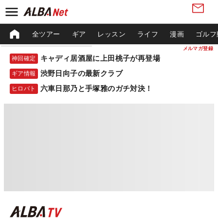
全ツアー
ギア
レッスン
ライフ
漫画
ゴルフ
メルマガ登録
キャディ居酒屋に上田桃子が再登場
神回確定
渋野日向子の最新クラブ
ギア情報
六車日那乃と手塚雅のガチ対決！
ヒロバト