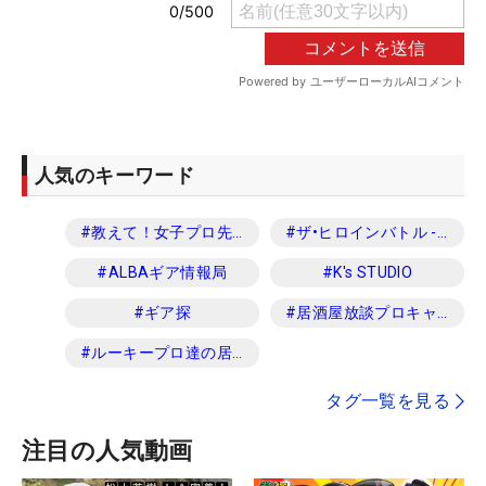
人気のキーワード
#
教えて！女子プロ先生
#
ザ•ヒロインバトル -NEXT BACK 9-
#
ALBAギア情報局
#
K's STUDIO
#
ギア探
#
居酒屋放談プロキャディ編
#
ルーキープロ達の居酒屋放談
タグ一覧を見る
注目の人気動画