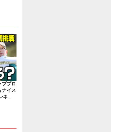
ッププロ
もナイス
ンネ