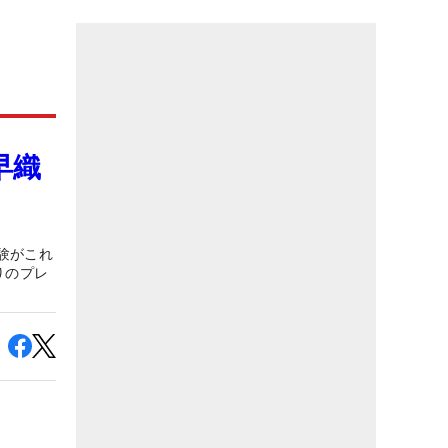
早織
験がこれ
りのプレ