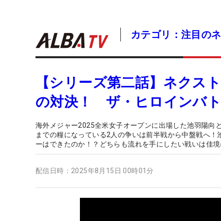
カテゴリ：注目の
【シリーズ第二話】ネクスト
の対決！ ザ・ヒロインバトル - 
海外メジャー2025全米女子オープンに出場した池羽陽向
までの糧になっている2人の争いは前半戦から中盤戦へ！
ーはできたのか！？どちらも流れを手にしたい戦いは佳境
配信日時：
2025年8月15日 00時01分