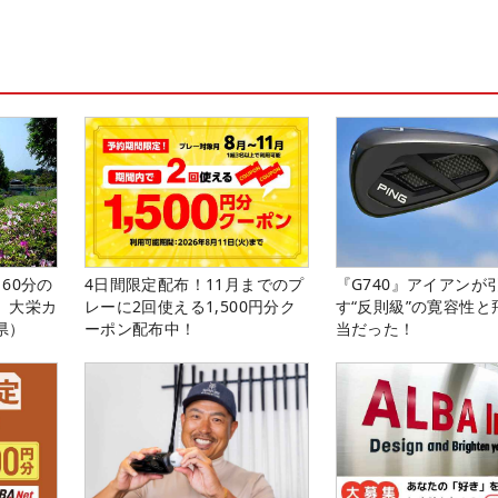
60分の
4日間限定配布！11月までのプ
『G740』アイアンが
。大栄カ
レーに2回使える1,500円分ク
す“反則級”の寛容性と
県）
ーポン配布中！
当だった！