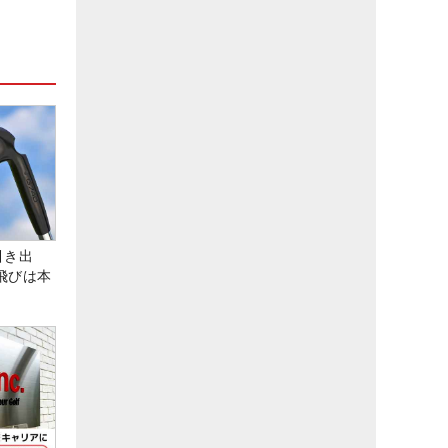
引き出
飛びは本