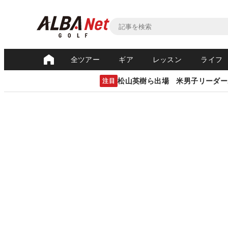
全ツアー
ギア
レッスン
ライフ
松山英樹ら出場 米男子リーダー
注目