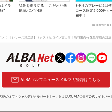
』はドラ
猛暑を乗り切る！ こだわり機
8-9月のプレーに2回
解”
能派パンツ4選
コース限定2,000円
布中！
Recommended 
イン
【シリーズ第二話】ネクストヒロイン実力者！池羽陽向vs飯島早織の対決！ ザ・ヒ
ALBAゴルフニュース
メルマガ登録はこちら
etはR&Aのオフィシャルデジタルパートナー、およびUSLPGAの日本公式サイトパ