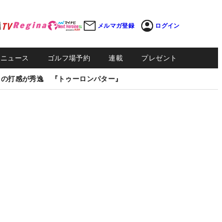
メルマガ登録
ログイン
Sニュース
ゴルフ場予約
連載
プレゼント
しの打感が秀逸 『トゥーロンパター』