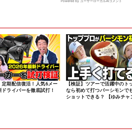
】定期配信復活！人気6メー
【検証】ツアーで活躍中のト
新ドライバーを徹底試打！
なら初めて打つパーシモンで
ショットできる？ 【ゆみチャ
ル】