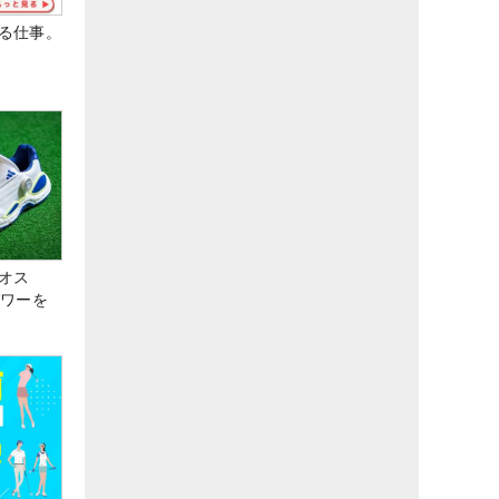
る仕事。
オス
パワーを