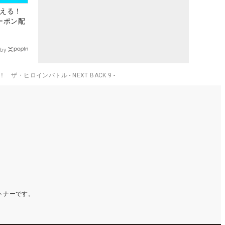
使える！
クーポン配
by
ロインバトル - NEXT BACK 9 -
ートナーです。