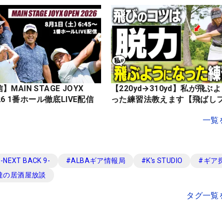
MAIN STAGE JOYX
【220yd→310yd】私が飛ぶ
OPEN 2026 1番ホール徹底LIVE配信
った練習法教えます【飛ばし
一覧
EXT BACK 9-
#
ALBAギア情報局
#
K's STUDIO
#
ギア
達の居酒屋放談
タグ一覧