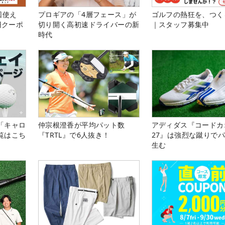
回使え
プロギアの「4層フェース」が
ゴルフの熱狂を、つく
円クーポ
切り開く高初速ドライバーの新
｜スタッフ募集中
時代
「キャロ
仲宗根澄香が平均パット数
アディダス『コードカ
覧はこち
『TRTL』で6人抜き！
27』は強烈な蹴りで
生む