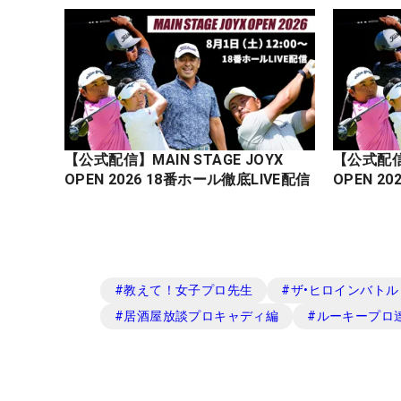
【公式配信】MAIN STAGE JOYX
【公式配信】
OPEN 2026 18番ホール徹底LIVE配信
#
教えて！女子プロ先生
#
ザ•ヒロインバトル -N
#
居酒屋放談プロキャディ編
#
ルーキープロ