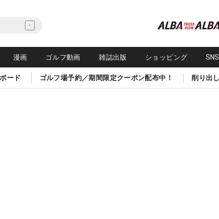
漫画
ゴルフ動画
雑誌出版
ショッピング
SN
ボード
ゴルフ場予約／期間限定クーポン配布中！
削り出