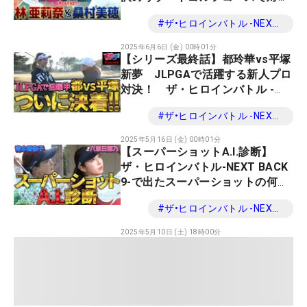
決！ ザ・ヒロインバトル -NEXT
#
ザ•ヒロインバトル -NEXT BACK 9-
BACK 9-
2025年6月6日 (金) 00時01分
【シリーズ最終話】都玲華vs平塚
新夢 JLPGAで活躍する新人プロ
対決！ ザ・ヒロインバトル -
NEXT BACK 9-
#
ザ•ヒロインバトル -NEXT BACK 9-
2025年5月16日 (金) 00時01分
【スーパーショットA.I.診断】
ザ・ヒロインバトル-NEXT BACK
9-で出たスーパーショットの何が
良かったのか！？A.Iで診断！
#
ザ•ヒロインバトル -NEXT BACK 9-
2025年5月10日 (土) 18時00分