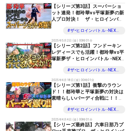
【シリーズ第3話】スーパーショ
ット連発！都玲華vs平塚新夢の新
人プロ対決！ ザ・ヒロインバト
ル -NEXT BACK 9-
#
ザ•ヒロインバトル -NEXT BACK 9-
2025年5月2日 (金) 00時01分
【シリーズ第2話】フンドーキン
レディースでも活躍！都玲華vs平
塚新夢ザ・ヒロインバトル -NEXT
BACK 9-
#
ザ•ヒロインバトル -NEXT BACK 9-
2025年4月18日 (金) 00時01分
【シリーズ第1話】衝撃のラウン
ド！！都玲華と平塚新夢の対決は
素晴らしいバーディ合戦に！！
ザ・ヒロインバトル -NEXT BACK
#
ザ•ヒロインバトル -NEXT BACK 9-
9-
2025年4月4日 (金) 00時01分
【シリーズ最終話】六車日那乃プ