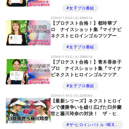
2024』
#
女子プロ番組
2024年11月6日 (水) 00時01分
【プロテスト合格！】都玲華プ
ロ ナイスショット集『マイナビ
ネクストヒロインゴルフツアー
2024』
#
女子プロ番組
2024年11月5日 (火) 00時01分
【プロテスト合格！】青木香奈子
プロ ナイスショット集『マイナ
ビネクストヒロインゴルフツアー
2024』
#
女子プロ番組
2024年11月4日 (月) 02時58分
【最新シリーズ】ネクストヒロイ
ンで優勝争いを繰り広げた臼井蘭
世と藤川玲奈の対決！ ザ・ヒロ
インバトル -NEXT BACK 9- 第
#
ザ•ヒロインバトル -NEXT BACK 9-
15話