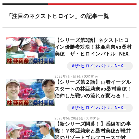
「注目のネクストヒロイン」の記事一覧
【シリーズ第3話】ネクストヒロ
イン優勝者対決！林亜莉奈vs桑村
美穂 ザ・ヒロインバトル -NEXT
BCK 9-
#
ザ•ヒロインバトル -NEXT BACK 9-
2025年7月4日 (金) 00時01分
【シリーズ第２話】両者イーグル
スタートの林亜莉奈vs桑村美穂！
伯仲した戦いの流れが変わる！
ザ・ヒロインバトル -NEXT BACK
#
ザ•ヒロインバトル -NEXT BACK 9-
9-
2025年6月20日 (金) 00時01分
【新シリーズ開幕！】番組初の事
態！？林亜莉奈と桑村美穂が軽井
沢のリゾートゴルフコースで対