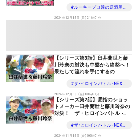
ヒロインからプロテスト合格組が
#
ルーキープロ達の居酒屋放談
登場！
2024年12月15日 (日) 21時01分
【シリーズ第3話】臼井蘭世と藤
川玲奈の対決も中盤から終盤へ！
果たして流れを手にするの
は！？ ザ・ヒロインバトル -
#
ザ•ヒロインバトル -NEXT BACK 9-
NEXT BACK 9- 第17話
2024年12月6日 (金) 00時01分
【シリーズ第2話】屈指のショッ
トメーカー臼井蘭世と藤川玲奈の
対決！ ザ・ヒロインバトル -
NEXT BACK 9- 第16話
#
ザ•ヒロインバトル -NEXT BACK 9-
2024年11月15日 (金) 00時01分