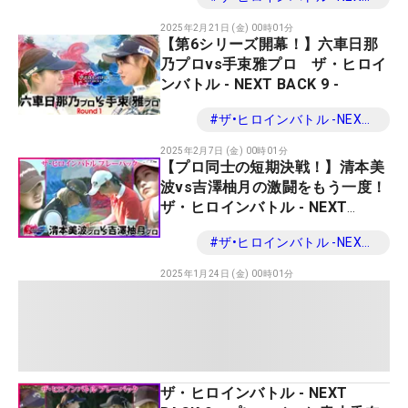
2025年2月21日 (金) 00時01分
【第6シリーズ開幕！】六車日那
乃プロvs手束雅プロ ザ・ヒロイ
ンバトル - NEXT BACK 9 -
#
ザ•ヒロインバトル -NEXT BACK 9-
2025年2月7日 (金) 00時01分
【プロ同士の短期決戦！】清本美
波vs吉澤柚月の激闘をもう一度！
ザ・ヒロインバトル - NEXT
BACK 9 - プレーバック
#
ザ•ヒロインバトル -NEXT BACK 9-
2025年1月24日 (金) 00時01分
ザ・ヒロインバトル - NEXT