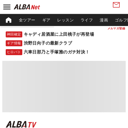
全ツアー
ギア
レッスン
ライフ
漫画
ゴルフ
メルマガ登録
キャディ居酒屋に上田桃子が再登場
神回確定
渋野日向子の最新クラブ
ギア情報
六車日那乃と手塚雅のガチ対決！
ヒロバト