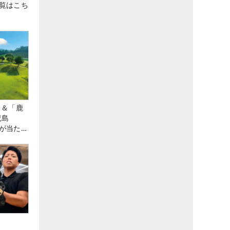
覧はこち
」＆「鹿
児島
が当た