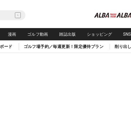
漫画
ゴルフ動画
雑誌出版
ショッピング
SN
ボード
ゴルフ場予約／毎週更新！限定優待プラン
削り出