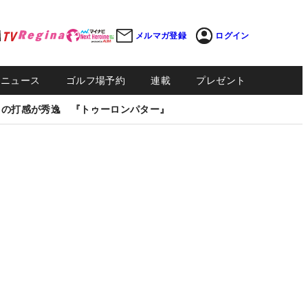
メルマガ登録
ログイン
Sニュース
ゴルフ場予約
連載
プレゼント
しの打感が秀逸 『トゥーロンパター』