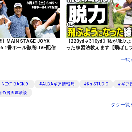
MAIN STAGE JOYX
【220yd→310yd】私が飛ぶ
OPEN 2026 1番ホール徹底LIVE配信
った練習法教えます【飛ばし
一覧
EXT BACK 9-
#
ALBAギア情報局
#
K's STUDIO
#
ギア
達の居酒屋放談
タグ一覧