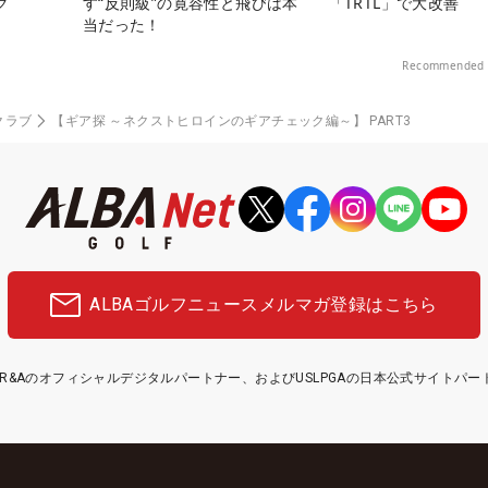
ク
す“反則級”の寛容性と飛びは本
「TRTL」で大改善
当だった！
Recommended 
クラブ
【ギア探 ～ネクストヒロインのギアチェック編～】 PART3
ALBAゴルフニュース
メルマガ登録はこちら
etはR&Aのオフィシャルデジタルパートナー、およびUSLPGAの日本公式サイトパ