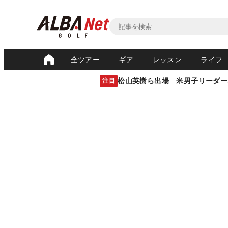
全ツアー
ギア
レッスン
ライフ
松山英樹ら出場 米男子リーダー
注目