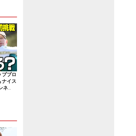
ッププロ
もナイス
ンネ