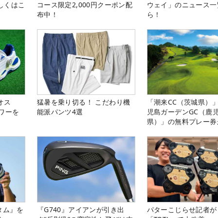
しくはこ
コース限定2,000円クーポン配
ウェイ」のニュース一
布中！
ら！
オス
猛暑を乗り切る！ こだわり機
「潮来CC（茨城県）
ワーを
能派パンツ4選
児島ガーデンGC（鹿
県）」の無料プレー券
る！！
タム』を
『G740』アイアンが引き出
パターこじらせ記者が