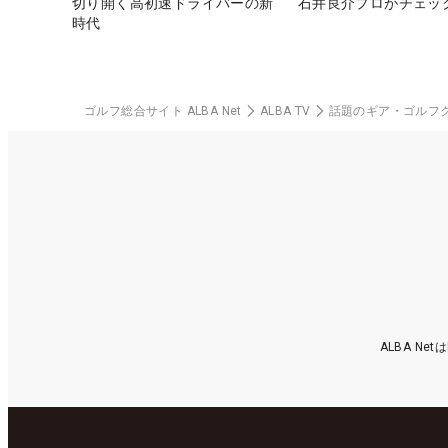
切り開く高初速ドライバーの新
石井良介プロがチェッ
時代
ゴルフ総合サイト ALBA Net
ALBA TV
話題のギア・ゴルフ
ALBA N