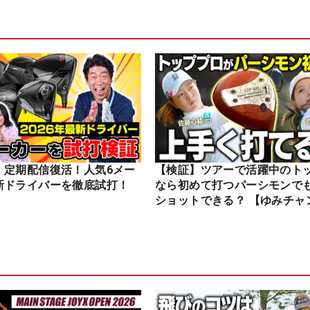
】定期配信復活！人気6メー
【検証】ツアーで活躍中のト
新ドライバーを徹底試打！
なら初めて打つパーシモンで
ショットできる？ 【ゆみチャ
ル】