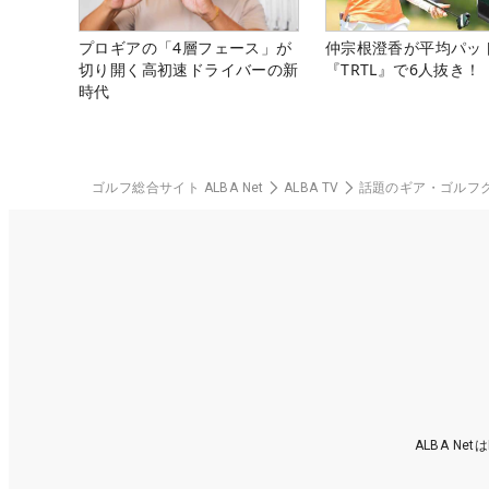
プロギアの「4層フェース」が
仲宗根澄香が平均パッ
切り開く高初速ドライバーの新
『TRTL』で6人抜き！
時代
ゴルフ総合サイト ALBA Net
ALBA TV
話題のギア・ゴルフ
ALBA N