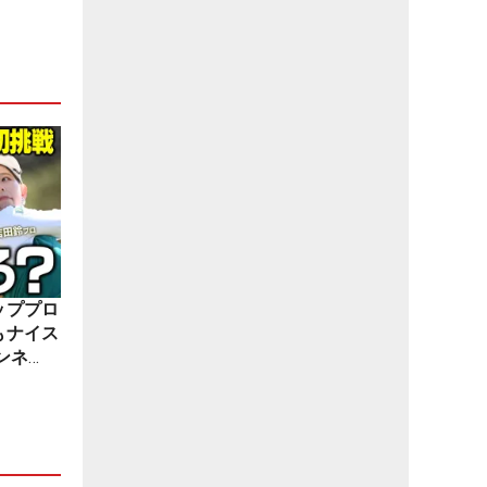
ッププロ
もナイス
ンネ