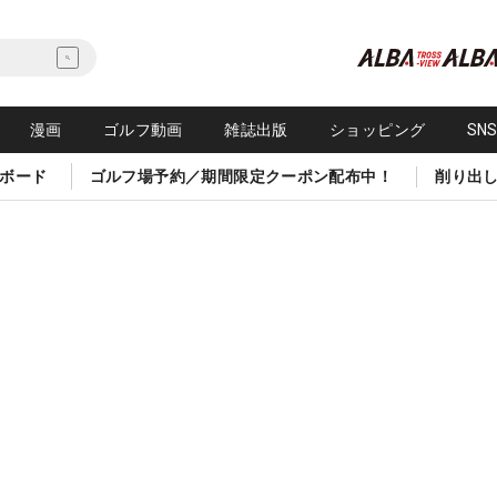
漫画
ゴルフ動画
雑誌出版
ショッピング
SN
ボード
ゴルフ場予約／期間限定クーポン配布中！
削り出