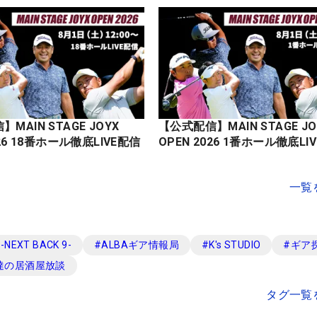
MAIN STAGE JOYX
【公式配信】MAIN STAGE JO
OPEN 2026 18番ホール徹底LIVE配信
OPEN 2026 1番ホール徹底
一覧
EXT BACK 9-
#
ALBAギア情報局
#
K's STUDIO
#
ギア
達の居酒屋放談
タグ一覧