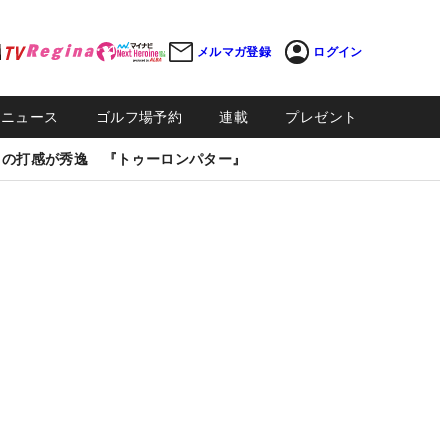
メルマガ登録
ログイン
Sニュース
ゴルフ場予約
連載
プレゼント
しの打感が秀逸 『トゥーロンパター』