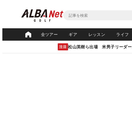
全ツアー
ギア
レッスン
ライフ
松山英樹ら出場 米男子リーダー
注目