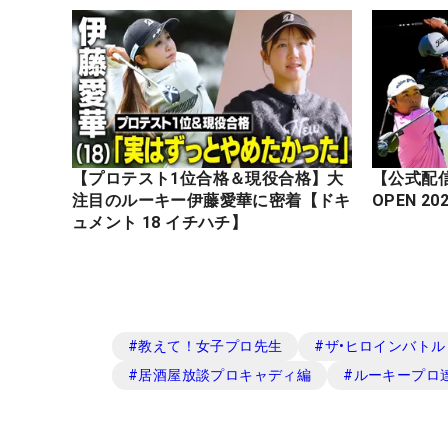
【プロテスト1位合格＆現役合格】大
【公式配信】
注目のルーキー伊藤愛華に密着【ドキ
ュメント 18 イチハチ】
#
教えて！女子プロ先生
#
ザ•ヒロインバトル -N
#
居酒屋放談プロキャディ編
#
ルーキープロ