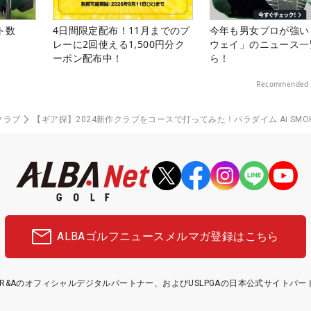
ト数
4日間限定配布！11月までのプ
今年も男女プロが強い
レーに2回使える1,500円分ク
ウェイ」のニュース一
ーポン配布中！
ら！
Recommended 
クラブ
【ギア探】2024新作クラブをコースで打ってみた！パラダイム Ai SMO
ALBAゴルフニュース
メルマガ登録はこちら
etはR&Aのオフィシャルデジタルパートナー、およびUSLPGAの日本公式サイトパ