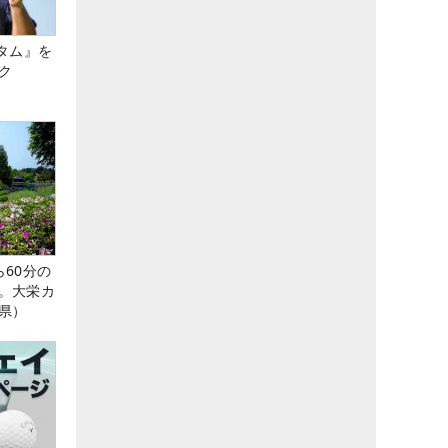
タム』を
ク
60分の
。大栄カ
県）