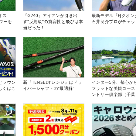
オス
『G740』アイアンが引き出
最新モデル『FJクオン
ワーを
す“反則級”の寛容性と飛びは本
石井良介プロがチェッ
当だった！
とラウン
新『TENSEIオレンジ』はドラ
インター5分、都心から
しくはこ
イバーシャフトの“最適解”
フラットな美観コース
ントリー俱楽部（千葉