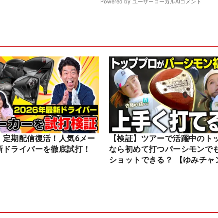
】定期配信復活！人気6メー
【検証】ツアーで活躍中のト
新ドライバーを徹底試打！
なら初めて打つパーシモンで
ショットできる？ 【ゆみチャ
ル】