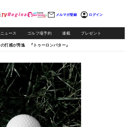
メルマガ登録
ログイン
Sニュース
ゴルフ場予約
連載
プレゼント
しの打感が秀逸 『トゥーロンパター』