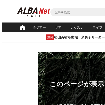
全ツアー
ギア
レッスン
ライフ
松山英樹ら出場 米男子リーダー
注目
このページが表示