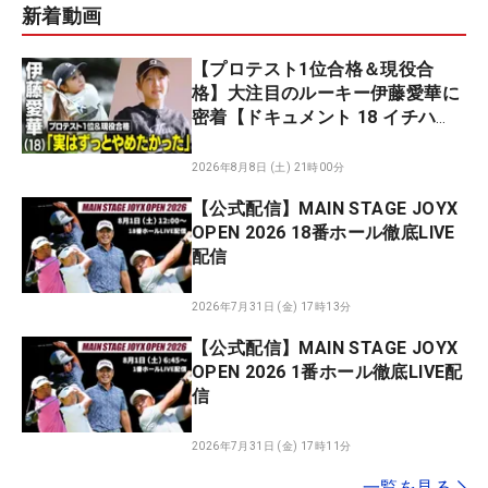
新着動画
【プロテスト1位合格＆現役合
格】大注目のルーキー伊藤愛華に
密着【ドキュメント 18 イチハ
チ】
2026年8月8日 (土) 21時00分
【公式配信】MAIN STAGE JOYX
OPEN 2026 18番ホール徹底LIVE
配信
2026年7月31日 (金) 17時13分
【公式配信】MAIN STAGE JOYX
OPEN 2026 1番ホール徹底LIVE配
信
2026年7月31日 (金) 17時11分
一覧を見る