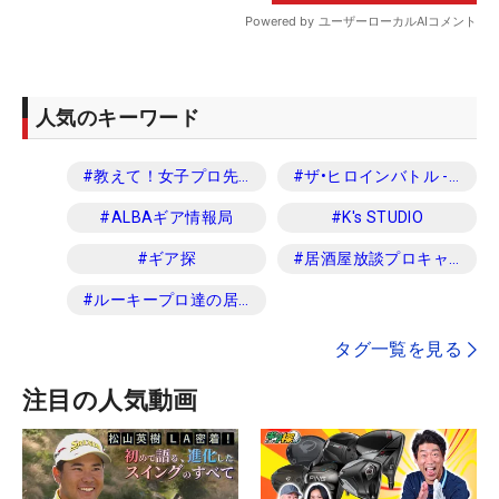
人気のキーワード
#
教えて！女子プロ先生
#
ザ•ヒロインバトル -NEXT BACK 9-
#
ALBAギア情報局
#
K's STUDIO
#
ギア探
#
居酒屋放談プロキャディ編
#
ルーキープロ達の居酒屋放談
タグ一覧を見る
注目の人気動画