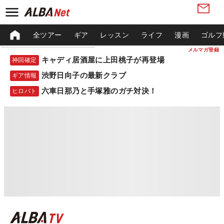
全ツアー
ギア
レッスン
ライフ
漫画
ゴルフ
メルマガ登録
キャディ居酒屋に上田桃子が再登場
神回確定
渋野日向子の最新クラブ
ギア情報
六車日那乃と手塚雅のガチ対決！
ヒロバト