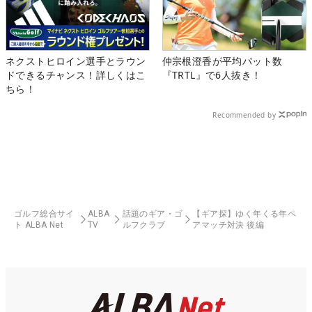
ネクストヒロイン選手とラウン
仲宗根澄香が平均パット数
ドできるチャンス！詳しくはこ
『TRTL』で6人抜き！
ちら！
Recommended by
ゴルフ総合サイ
ALBA
話題のギア・ゴ
【ギア探】ゆく年くる年ペ
ト ALBA Net
TV
ルフクラブ
アマッチ対決 後編