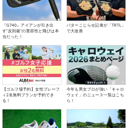
『G740』アイアンが引き出
パターこじらせ記者が「TRTL」
す“反則級”の寛容性と飛びは本
で大改善
当だった！
【ゴルフ場予約】女性プレーフ
今年も男女プロが強い「キャロ
ィ2名無料プランが予約でき
ウェイ」のニュース一覧はこち
る！
ら！