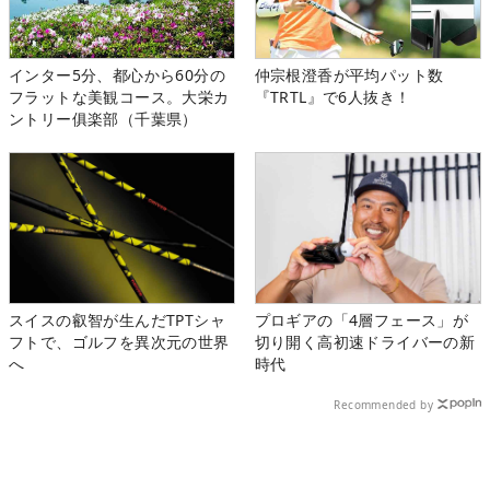
インター5分、都心から60分の
仲宗根澄香が平均パット数
フラットな美観コース。大栄カ
『TRTL』で6人抜き！
ントリー俱楽部（千葉県）
スイスの叡智が生んだTPTシャ
プロギアの「4層フェース」が
フトで、ゴルフを異次元の世界
切り開く高初速ドライバーの新
へ
時代
Recommended by