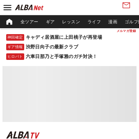
全ツアー
ギア
レッスン
ライフ
漫画
ゴルフ
メルマガ登録
キャディ居酒屋に上田桃子が再登場
神回確定
渋野日向子の最新クラブ
ギア情報
六車日那乃と手塚雅のガチ対決！
ヒロバト