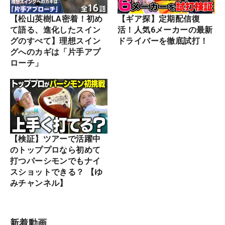
【松山英樹LA密着！初め
【ギア探】定期配信復
て語る、進化したスイン
活！人気6メーカーの最新
グのすべて】理想スイン
ドライバーを徹底試打！
グへのカギは「片手アプ
ローチ」
【検証】ツアーで活躍中
のトッププロなら初めて
打つパーシモンでもナイ
スショットできる？ 【ゆ
みチャンネル】
新着動画