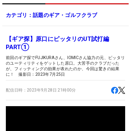
カテゴリ：話題のギア・ゴルフクラブ
【ギア探】原口にピッタリのUT試打編
PART①
前回のギア探でFUJIKURAさん、IOMICさん協力の元、ピッタリ
のユーティリティをゲットした原口。大苦手のクラブだった
が、フィッティングの効果が表れたのか、今回は驚きの結果
に！ 撮影日：2023年7月25日
配信日時：
2023年9月28日 21時00分