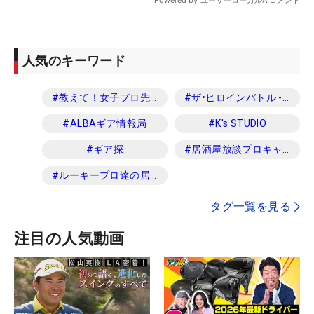
人気のキーワード
#
教えて！女子プロ先生
#
ザ•ヒロインバトル -NEXT BACK 9-
#
ALBAギア情報局
#
K's STUDIO
#
ギア探
#
居酒屋放談プロキャディ編
#
ルーキープロ達の居酒屋放談
タグ一覧を見る
注目の人気動画