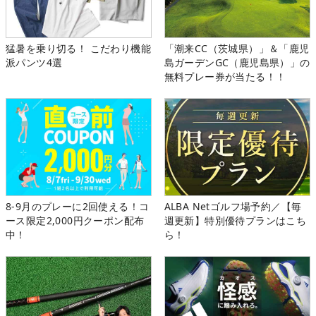
猛暑を乗り切る！ こだわり機能
「潮来CC（茨城県）」＆「鹿児
派パンツ4選
島ガーデンGC（鹿児島県）」の
無料プレー券が当たる！！
8-9月のプレーに2回使える！コ
ALBA Netゴルフ場予約／【毎
ース限定2,000円クーポン配布
週更新】特別優待プランはこち
中！
ら！