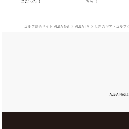
当だった！
ちら！
ゴルフ総合サイト ALBA Net
ALBA TV
話題のギア・ゴルフ
ALBA N