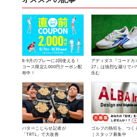
8-9月のプレーに2回使える！
アディダス『コードカ
コース限定2,000円クーポン配
27』は強烈な蹴りでパ
布中！
生む
パターこじらせ記者が
ゴルフの熱狂を、つく
「TRTL」で大改善
｜スタッフ募集中