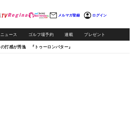
メルマガ登録
ログイン
Sニュース
ゴルフ場予約
連載
プレゼント
しの打感が秀逸 『トゥーロンパター』