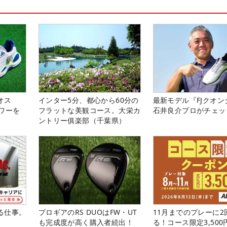
オス
インター5分、都心から60分の
最新モデル『FJクオン
ワーを
フラットな美観コース。大栄カ
石井良介プロがチェッ
ントリー俱楽部（千葉県）
る仕事。
プロギアのRS DUOはFW・UT
11月までのプレーに2
も完成度が高く購入者続出！
る！コース限定3,50