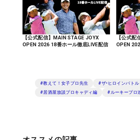
【公式配信】MAIN STAGE JOYX
【公式配信】
OPEN 2026 18番ホール徹底LIVE配信
#
教えて！女子プロ先生
#
ザ•ヒロインバトル -N
#
居酒屋放談プロキャディ編
#
ルーキープロ
オススメの記事