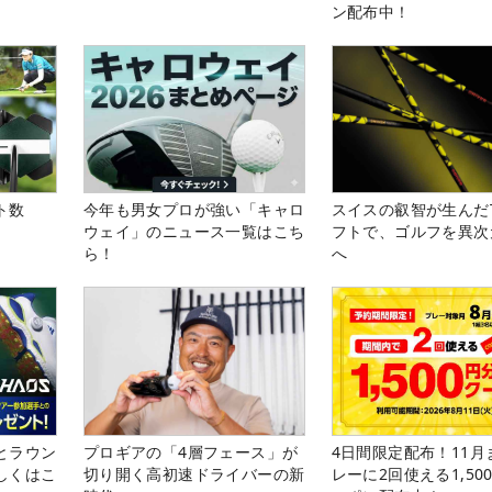
ン配布中！
ト数
今年も男女プロが強い「キャロ
スイスの叡智が生んだT
ウェイ」のニュース一覧はこち
フトで、ゴルフを異次
ら！
へ
とラウン
プロギアの「4層フェース」が
4日間限定配布！11月
しくはこ
切り開く高初速ドライバーの新
レーに2回使える1,50