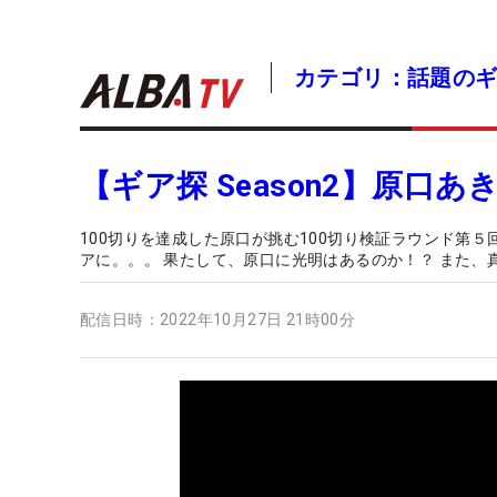
カテゴリ：話題の
【ギア探 Season2】原口
100切りを達成した原口が挑む100切り検証ラウンド第
アに。。。 果たして、原口に光明はあるのか！？ また、真
配信日時：
2022年10月27日 21時00分