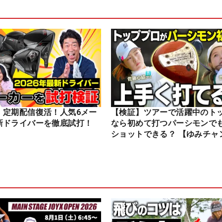
】定期配信復活！人気6メー
【検証】ツアーで活躍中のト
新ドライバーを徹底試打！
なら初めて打つパーシモンで
ショットできる？ 【ゆみチャ
ル】