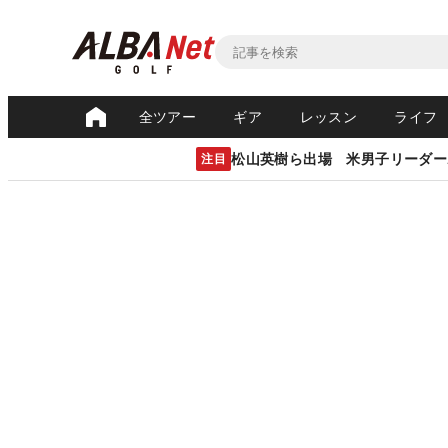
全ツアー
ギア
レッスン
ライフ
松山英樹ら出場 米男子リーダー
注目