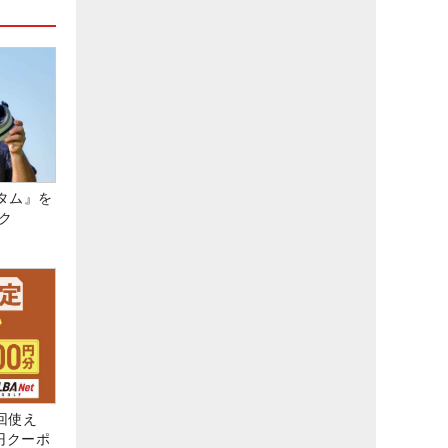
タム』を
ク
回使え
0円クーポ