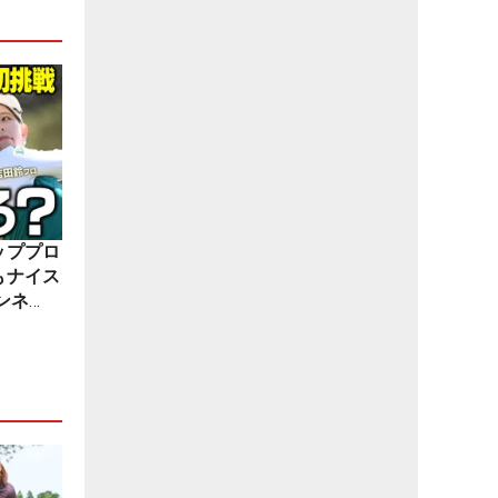
ッププロ
もナイス
ンネ