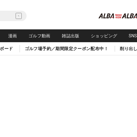
漫画
ゴルフ動画
雑誌出版
ショッピング
SN
ボード
ゴルフ場予約／期間限定クーポン配布中！
削り出