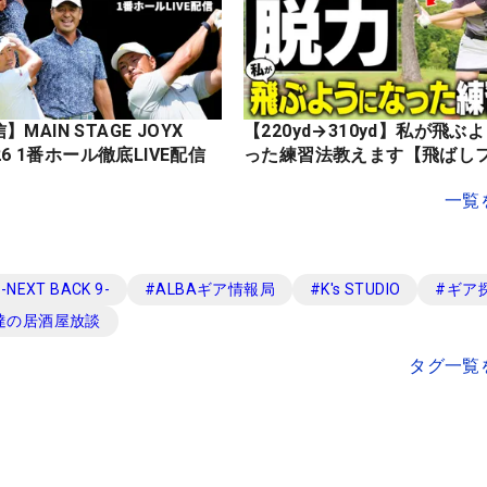
MAIN STAGE JOYX
【220yd→310yd】私が飛ぶ
OPEN 2026 1番ホール徹底LIVE配信
った練習法教えます【飛ばし
一覧
EXT BACK 9-
#
ALBAギア情報局
#
K's STUDIO
#
ギア
達の居酒屋放談
タグ一覧