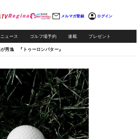
メルマガ登録
ログイン
Sニュース
ゴルフ場予約
連載
プレゼント
感が秀逸 『トゥーロンパター』