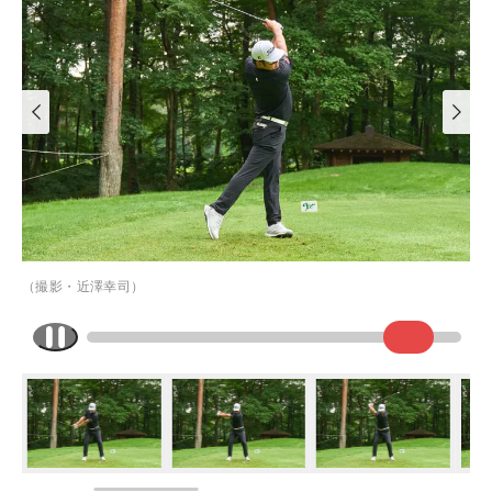
（撮影・近澤幸司）