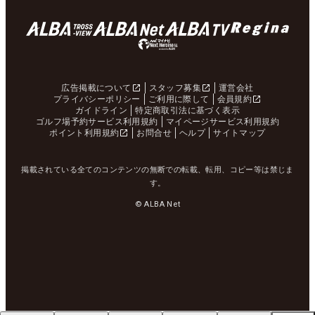
広告掲載について
スタッフ募集
運営会社
プライバシーポリシー
ご利用に際して
会員規約
ガイドライン
特定商取引法に基づく表示
ゴルフ場予約サービス利用規約
マイページサービス利用規約
ポイント利用規約
お問合せ
ヘルプ
サイトマップ
掲載されている全てのコンテンツの無断での転載、転用、コピー等は禁じま
す。
© ALBA Net