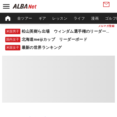
全ツアー
ギア
レッスン
ライフ
漫画
ゴルフ
メルマガ登録
松山英樹ら出場 ウィンダム選手権のリーダーボード
米国男子
北海道meijiカップ リーダーボード
国内女子
最新の世界ランキング
米国女子