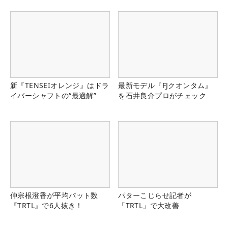
県）
新『TENSEIオレンジ』はドラ
最新モデル『FJクオンタム』
イバーシャフトの“最適解”
を石井良介プロがチェック
仲宗根澄香が平均パット数
パターこじらせ記者が
『TRTL』で6人抜き！
「TRTL」で大改善