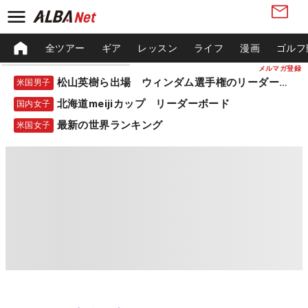
全ツアー
ギア
レッスン
ライフ
漫画
ゴルフ
メルマガ登録
松山英樹ら出場 ウィンダム選手権のリーダーボード
米国男子
北海道meijiカップ リーダーボード
国内女子
最新の世界ランキング
米国女子