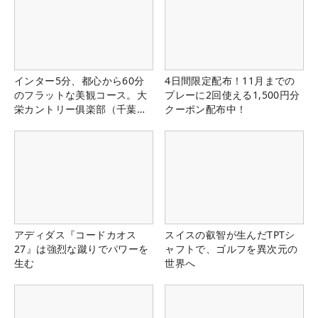
インター5分、都心から60分
4日間限定配布！11月までの
のフラットな美観コース。大
プレーに2回使える1,500円分
栄カントリー俱楽部（千葉
クーポン配布中！
県）
アディダス『コードカオス
スイスの叡智が生んだTPTシ
27』は強烈な蹴りでパワーを
ャフトで、ゴルフを異次元の
生む
世界へ