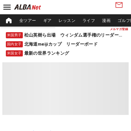
全ツアー
ギア
レッスン
ライフ
漫画
ゴルフ
メルマガ登録
松山英樹ら出場 ウィンダム選手権のリーダーボード
米国男子
北海道meijiカップ リーダーボード
国内女子
最新の世界ランキング
米国女子