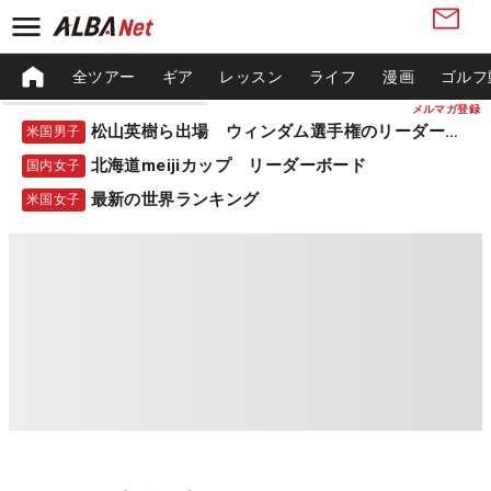
全ツアー
ギア
レッスン
ライフ
漫画
ゴルフ
メルマガ登録
松山英樹ら出場 ウィンダム選手権のリーダーボード
米国男子
北海道meijiカップ リーダーボード
国内女子
最新の世界ランキング
米国女子