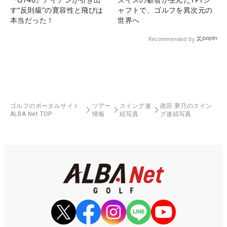
す“反則級”の寛容性と飛びは
ャフトで、ゴルフを異次元の
本当だった！
世界へ
Recommended by
ゴルフのポータルサイト
ツアー
スイング連
政田 夢乃のスイン
ALBA Net TOP
情報
続写真
グ連続写真