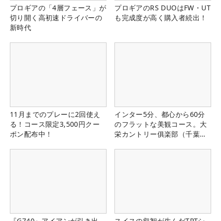
プロギアの「4層フェース」が
プロギアのRS DUOはFW・UT
切り開く高初速ドライバーの
も完成度が高く購入者続出！
新時代
11月までのプレーに2回使え
インター5分、都心から60分
る！コース限定3,500円クー
のフラットな美観コース。大
ポン配布中！
栄カントリー俱楽部（千葉
県）
『G740』アイアンが引き出
スイスの叡智が生んだTPTシ