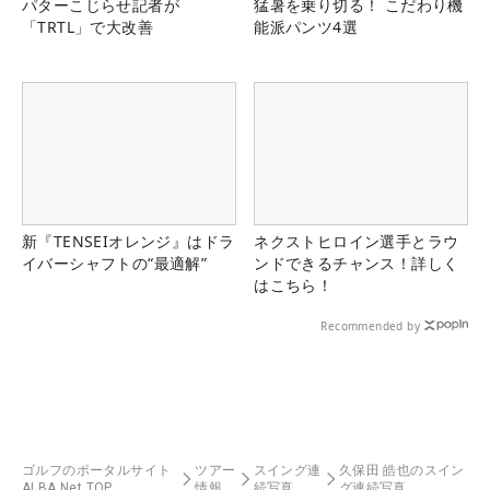
パターこじらせ記者が
猛暑を乗り切る！ こだわり機
「TRTL」で大改善
能派パンツ4選
新『TENSEIオレンジ』はドラ
ネクストヒロイン選手とラウ
イバーシャフトの“最適解”
ンドできるチャンス！詳しく
はこちら！
Recommended by
ゴルフのポータルサイト
ツアー
スイング連
久保田 皓也のスイン
ALBA Net TOP
情報
続写真
グ連続写真