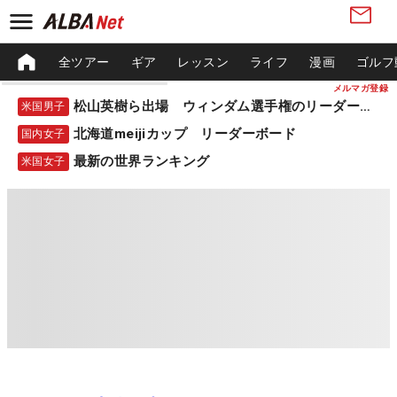
全ツアー
ギア
レッスン
ライフ
漫画
ゴルフ
メルマガ登録
松山英樹ら出場 ウィンダム選手権のリーダーボード
米国男子
北海道meijiカップ リーダーボード
国内女子
最新の世界ランキング
米国女子