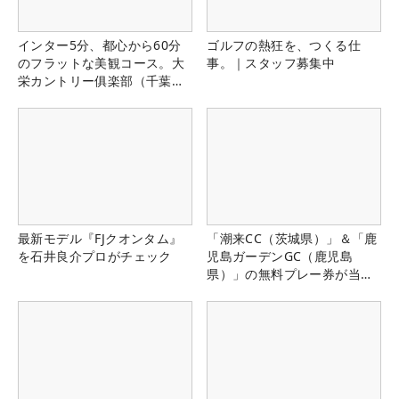
インター5分、都心から60分
ゴルフの熱狂を、つくる仕
のフラットな美観コース。大
事。｜スタッフ募集中
栄カントリー俱楽部（千葉
県）
最新モデル『FJクオンタム』
「潮来CC（茨城県）」＆「鹿
を石井良介プロがチェック
児島ガーデンGC（鹿児島
県）」の無料プレー券が当た
る！！