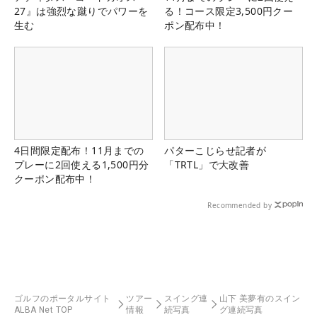
27』は強烈な蹴りでパワーを
る！コース限定3,500円クー
生む
ポン配布中！
4日間限定配布！11月までの
パターこじらせ記者が
プレーに2回使える1,500円分
「TRTL」で大改善
クーポン配布中！
Recommended by
ゴルフのポータルサイト
ツアー
スイング連
山下 美夢有のスイン
ALBA Net TOP
情報
続写真
グ連続写真