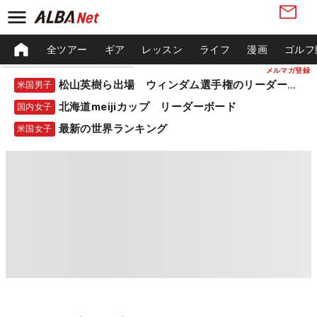
全ツアー
ギア
レッスン
ライフ
漫画
ゴルフ
メルマガ登録
松山英樹ら出場 ウィンダム選手権のリーダーボード
米国男子
北海道meijiカップ リーダーボード
国内女子
最新の世界ランキング
米国女子