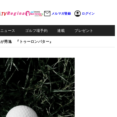
メルマガ登録
ログイン
Sニュース
ゴルフ場予約
連載
プレゼント
感が秀逸 『トゥーロンパター』