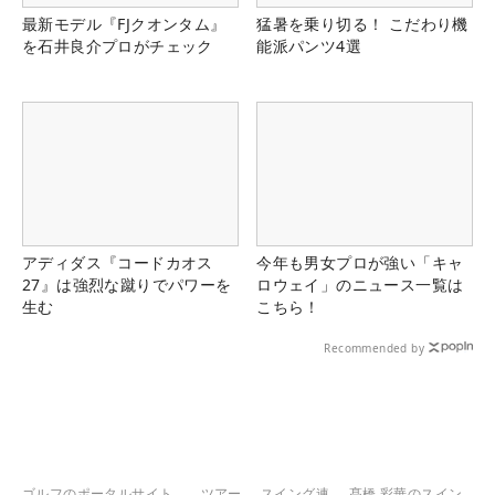
最新モデル『FJクオンタム』
猛暑を乗り切る！ こだわり機
を石井良介プロがチェック
能派パンツ4選
アディダス『コードカオス
今年も男女プロが強い「キャ
27』は強烈な蹴りでパワーを
ロウェイ」のニュース一覧は
生む
こちら！
Recommended by
ゴルフのポータルサイト
ツアー
スイング連
髙橋 彩華のスイン