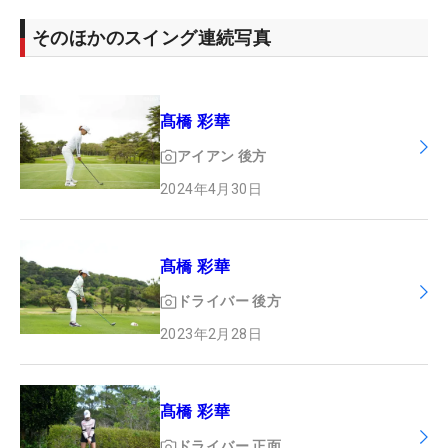
そのほかのスイング連続写真
髙橋 彩華
アイアン
後方
2024年4月30日
髙橋 彩華
ドライバー
後方
2023年2月28日
髙橋 彩華
ドライバー
正面