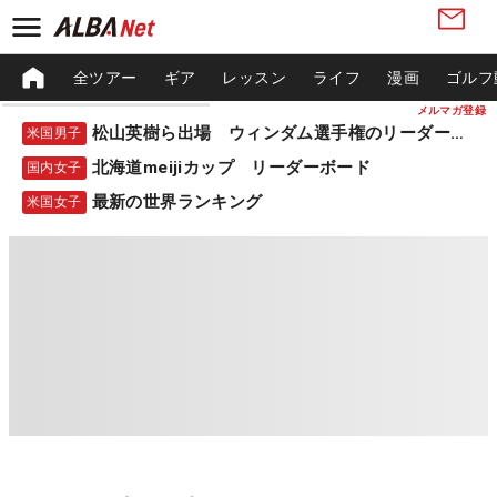
全ツアー
ギア
レッスン
ライフ
漫画
ゴルフ
メルマガ登録
松山英樹ら出場 ウィンダム選手権のリーダーボード
米国男子
北海道meijiカップ リーダーボード
国内女子
最新の世界ランキング
米国女子