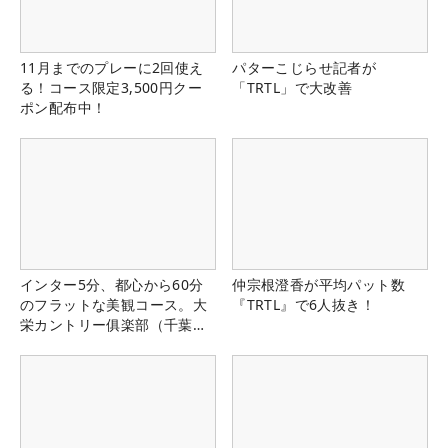
11月までのプレーに2回使え
パターこじらせ記者が
る！コース限定3,500円クー
「TRTL」で大改善
ポン配布中！
インター5分、都心から60分
仲宗根澄香が平均パット数
のフラットな美観コース。大
『TRTL』で6人抜き！
栄カントリー俱楽部（千葉
県）