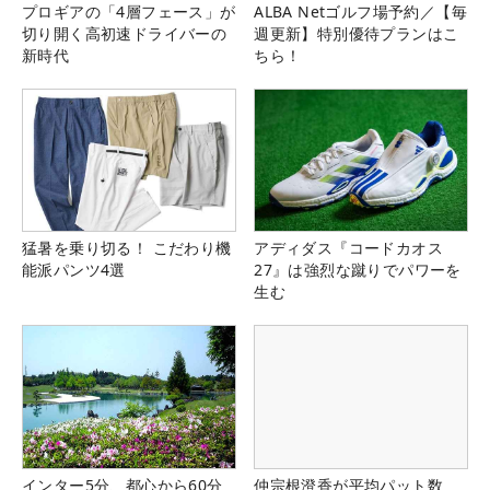
プロギアの「4層フェース」が
ALBA Netゴルフ場予約／【毎
切り開く高初速ドライバーの
週更新】特別優待プランはこ
新時代
ちら！
猛暑を乗り切る！ こだわり機
アディダス『コードカオス
能派パンツ4選
27』は強烈な蹴りでパワーを
生む
インター5分、都心から60分
仲宗根澄香が平均パット数