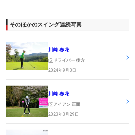
そのほかのスイング連続写真
川﨑 春花
ドライバー
後方
2024年9月3日
川﨑 春花
アイアン
正面
2023年3月29日