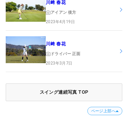
川﨑 春花
アイアン
後方
2023年4月19日
川﨑 春花
ドライバー
正面
2023年3月7日
スイング連続写真 TOP
ページ上部へ