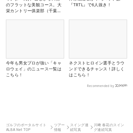
のフラットな美観コース。大
『TRTL』で6人抜き！
栄カントリー俱楽部（千葉
県）
今年も男女プロが強い「キャ
ネクストヒロイン選手とラウ
ロウェイ」のニュース一覧は
ンドできるチャンス！詳しく
こちら！
はこちら！
Recommended by
ゴルフのポータルサイト
ツアー
スイング連
川﨑 春花のスイン
ALBA Net TOP
情報
続写真
グ連続写真