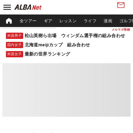
全ツアー
ギア
レッスン
ライフ
漫画
ゴルフ
メルマガ登録
松山英樹ら出場 ウィンダム選手権の組み合わせ
米国男子
北海道meijiカップ 組み合わせ
国内女子
最新の世界ランキング
米国女子