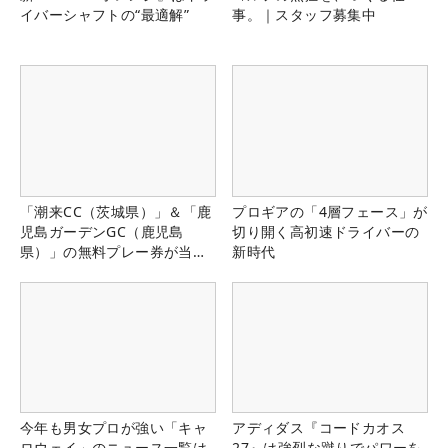
イバーシャフトの“最適解”
事。｜スタッフ募集中
「潮来CC（茨城県）」＆「鹿
プロギアの「4層フェース」が
児島ガーデンGC（鹿児島
切り開く高初速ドライバーの
県）」の無料プレー券が当た
新時代
る！！
今年も男女プロが強い「キャ
アディダス『コードカオス
ロウェイ」のニュース一覧は
27』は強烈な蹴りでパワーを