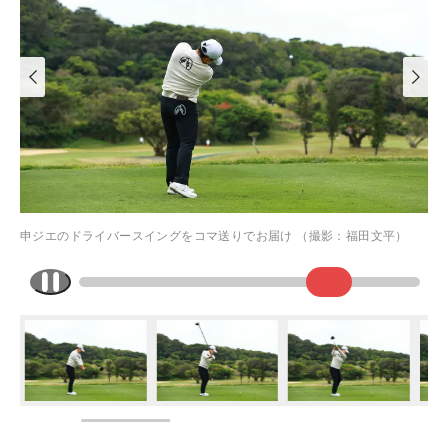
申ジエのドライバースイングをコマ送りでお届け （撮影：福田文平）