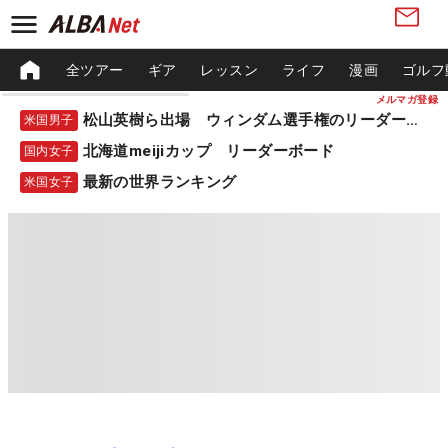
全ツアー
ギア
レッスン
ライフ
漫画
ゴルフ
メルマガ登録
松山英樹ら出場 ウィンダム選手権のリーダーボード
米国男子
北海道meijiカップ リーダーボード
国内女子
最新の世界ランキング
米国女子