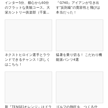
インター5分、都心から60分
『G740』アイアンが引き出
のフラットな美観コース。大
す“反則級”の寛容性と飛びは
栄カントリー俱楽部（千葉
本当だった！
県）
ネクストヒロイン選手とラウ
猛暑を乗り切る！ こだわり機
ンドできるチャンス！詳しく
能派パンツ4選
はこちら！
新『TENSEIオレンジ』はドラ
ゴルフの熱狂を、つくる仕