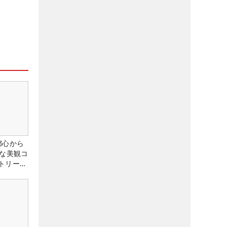
都心から
トな美観コ
トリー俱