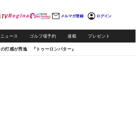
メルマガ登録
ログイン
Sニュース
ゴルフ場予約
連載
プレゼント
しの打感が秀逸 『トゥーロンパター』