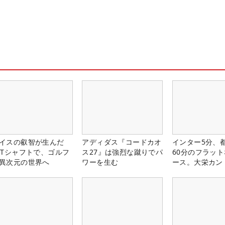
イスの叡智が生んだ
アディダス『コードカオ
インター5分、
PTシャフトで、ゴルフ
ス27』は強烈な蹴りでパ
60分のフラッ
異次元の世界へ
ワーを生む
ース。大栄カン
楽部（千葉県）