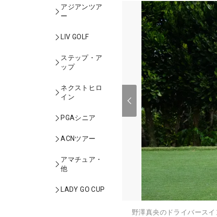
アジアンツア
ー
LIV GOLF
ステップ・ア
ップ
ネクストヒロ
イン
PGAシニア
ACNツアー
アマチュア・
他
LADY GO CUP
野澤真央のドライバースイ