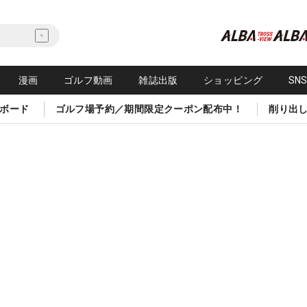
漫画
ゴルフ動画
雑誌出版
ショッピング
SN
ボード
ゴルフ場予約／期間限定クーポン配布中！
削り出