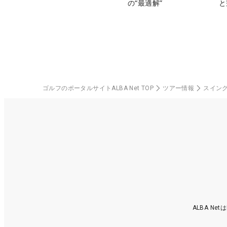
の“最適解”
と
ゴルフのポータルサイトALBA Net TOP
ツアー情報
スイン
ALBA N