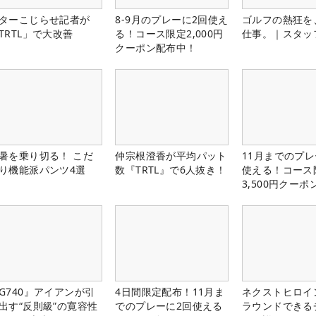
ターこじらせ記者が
8-9月のプレーに2回使え
ゴルフの熱狂を
TRTL」で大改善
る！コース限定2,000円
仕事。｜スタッ
クーポン配布中！
暑を乗り切る！ こだ
仲宗根澄香が平均パット
11月までのプレ
り機能派パンツ4選
数『TRTL』で6人抜き！
使える！コース
3,500円クーポ
中！
G740』アイアンが引
4日間限定配布！11月ま
ネクストヒロイ
出す“反則級”の寛容性
でのプレーに2回使える
ラウンドできる