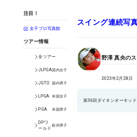
注目！
スイング連続写
女子プロ写真館
ツアー情報
全ツアー
野澤 真央の
JLPGA
国内女子
2023年2月28日
JGTO
国内男子
LPGA
米国女子
第36回ダイキンオーキッ
PGA
米国男子
DPワ
欧州男子
ールド