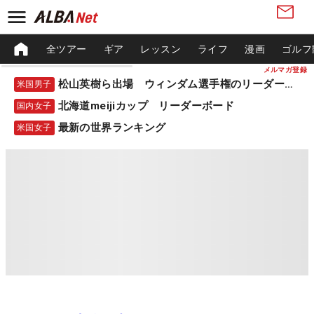
全ツアー
ギア
レッスン
ライフ
漫画
ゴルフ
メルマガ登録
松山英樹ら出場 ウィンダム選手権のリーダーボード
米国男子
北海道meijiカップ リーダーボード
国内女子
最新の世界ランキング
米国女子