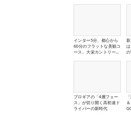
中
インター5分、都心から
新
60分のフラットな美観コ
は
ース。大栄カントリー俱
の
楽部（千葉県）
プロギアの「4層フェー
「
ス」が切り開く高初速ド
＆
ライバーの新時代
G
料