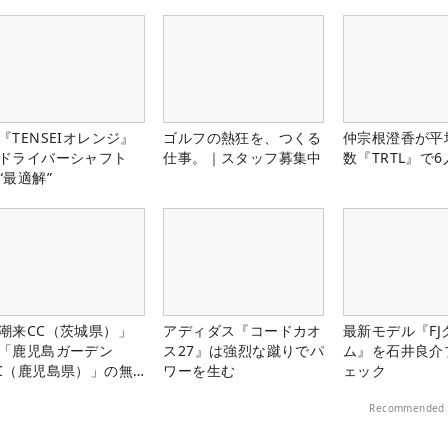
！
『TENSEIオレンジ』
ゴルフの熱狂を、つくる
仲宗根澄香が平
ドライバーシャフト
仕事。｜スタッフ募集中
数『TRTL』で
“最適解”
潮来CC（茨城県）」
アディダス『コードカオ
最新モデル『FJ
「鹿児島ガーデン
ス27』は強烈な蹴りでパ
ム』を石井良介
C（鹿児島県）」の無
ワーを生む
ェック
プレー券が当たる！！
Recommended 