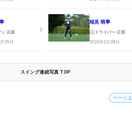
稲見 萌寧
寧
ドライバー
正面
アン
正面
2023年2月28日
3月29日
スイング連続写真 TOP
ページ