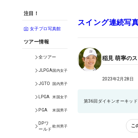
注目！
スイング連続写
女子プロ写真館
ツアー情報
全ツアー
稲見 萌寧の
JLPGA
国内女子
2023年2月28日
JGTO
国内男子
LPGA
米国女子
第36回ダイキンオーキッ
PGA
米国男子
DPワ
こ
欧州男子
ールド