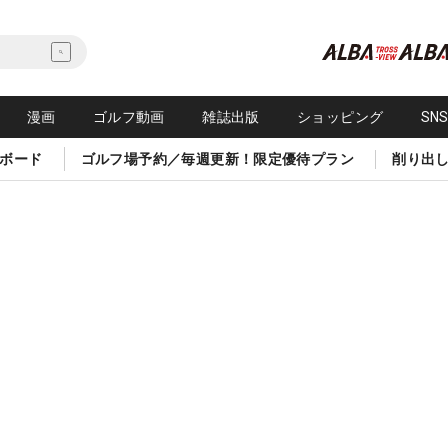
漫画
ゴルフ動画
雑誌出版
ショッピング
SN
ボード
ゴルフ場予約／毎週更新！限定優待プラン
削り出