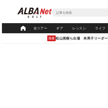
全ツアー
ギア
レッスン
ライフ
松山英樹ら出場 米男子リーダー
注目