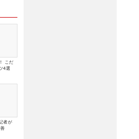
！ こだ
ツ4選
記者が
改善