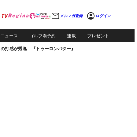
メルマガ登録
ログイン
Sニュース
ゴルフ場予約
連載
プレゼント
しの打感が秀逸 『トゥーロンパター』