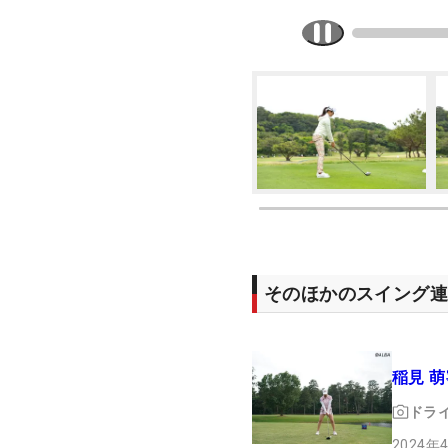
そのほかのスイング
稲見 萌
ドラ
2024年