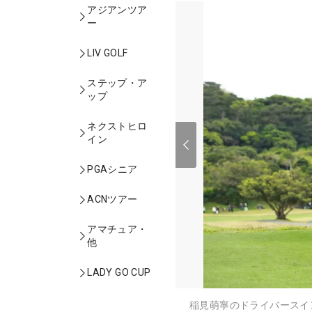
アジアンツア
ー
LIV GOLF
ステップ・ア
ップ
ネクストヒロ
イン
PGAシニア
ACNツアー
アマチュア・
他
LADY GO CUP
稲見萌寧のドライバースイ