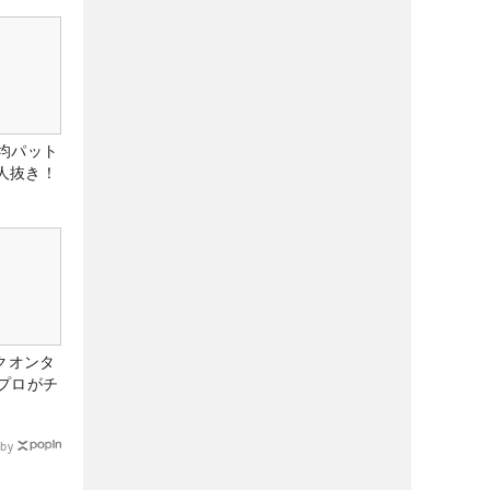
均パット
6人抜き！
クオンタ
プロがチ
by