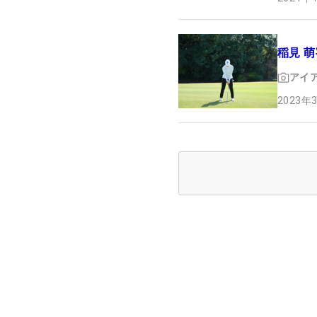
稲見 萌
アイ
2023年