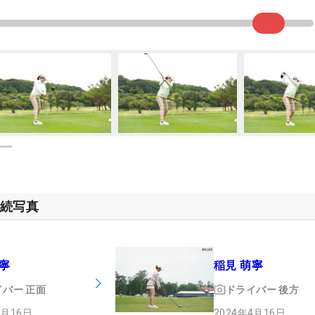
連続写真
寧
稲見 萌寧
イバー
正面
ドライバー
後方
4月16日
2024年4月16日