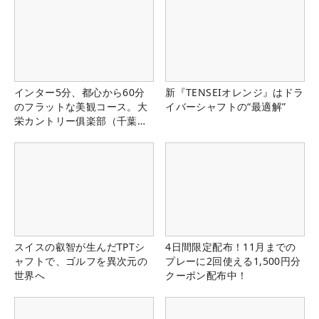
インター5分、都心から60分
新『TENSEIオレンジ』はドラ
のフラットな美観コース。大
イバーシャフトの“最適解”
栄カントリー俱楽部（千葉
県）
スイスの叡智が生んだTPTシ
4日間限定配布！11月までの
ャフトで、ゴルフを異次元の
プレーに2回使える1,500円分
世界へ
クーポン配布中！