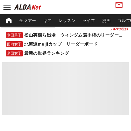
全ツアー
ギア
レッスン
ライフ
漫画
ゴルフ
メルマガ登録
松山英樹ら出場 ウィンダム選手権のリーダーボード
米国男子
北海道meijiカップ リーダーボード
国内女子
最新の世界ランキング
米国女子