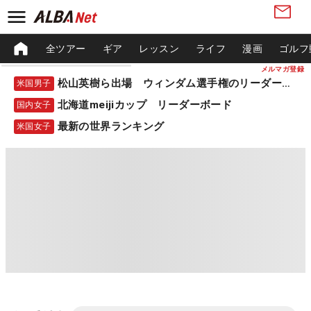
全ツアー
ギア
レッスン
ライフ
漫画
ゴルフ
メルマガ登録
松山英樹ら出場 ウィンダム選手権のリーダーボード
米国男子
北海道meijiカップ リーダーボード
国内女子
最新の世界ランキング
米国女子