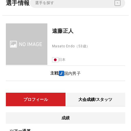
選手情報
遠藤正人
Masato Endo
（53歳）
日本
主戦
国内男子
プロフィール
大会成績/スタッツ
成績