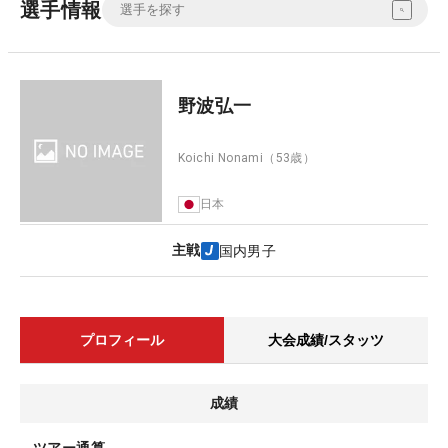
選手情報
野波弘一
Koichi Nonami
（53歳）
日本
主戦
国内男子
プロフィール
大会成績/スタッツ
成績