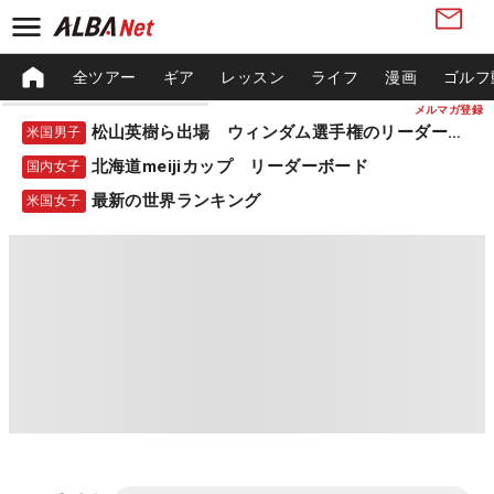
全ツアー
ギア
レッスン
ライフ
漫画
ゴルフ
メルマガ登録
松山英樹ら出場 ウィンダム選手権のリーダーボード
米国男子
北海道meijiカップ リーダーボード
国内女子
最新の世界ランキング
米国女子