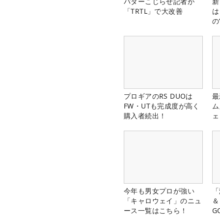
パターこじらせ記者が
新
「TRTL」で大改善
は
の
プロギアのRS DUOは
最
FW・UTも完成度が高く
ム
購入者続出！
ェ
今年も男女プロが強い
「
「キャロウェイ」のニュ
＆
ース一覧はこちら！
G