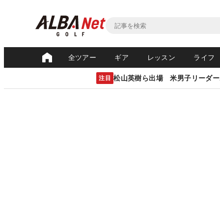
全ツアー
ギア
レッスン
ライフ
松山英樹ら出場 米男子リーダー
注目