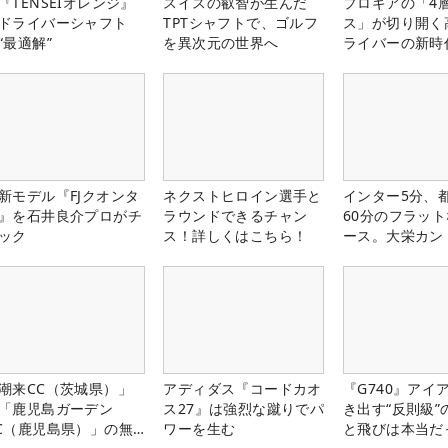
『TENSEIオレンジ』
スイスの叡智が生んだ
プロギアの「4
ドライバーシャフト
TPTシャフトで、ゴルフ
ス」が切り開く
“最適解”
を異次元の世界へ
ライバーの新時
新モデル『FJクオンタ
ネクストヒロイン選手と
インター5分、
』を石井良介プロがチ
ラウンドできるチャン
60分のフラッ
ック
ス！詳しくはこちら！
ース。大栄カン
楽部（千葉県）
潮来CC（茨城県）」
アディダス『コードカオ
『G740』アイ
「鹿児島ガーデン
ス27』は強烈な蹴りでパ
き出す“反則級”
C（鹿児島県）」の無
ワーを生む
と飛びは本当だ