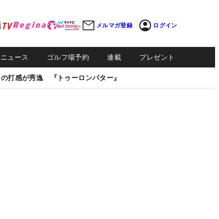
メルマガ登録
ログイン
Sニュース
ゴルフ場予約
連載
プレゼント
しの打感が秀逸 『トゥーロンパター』