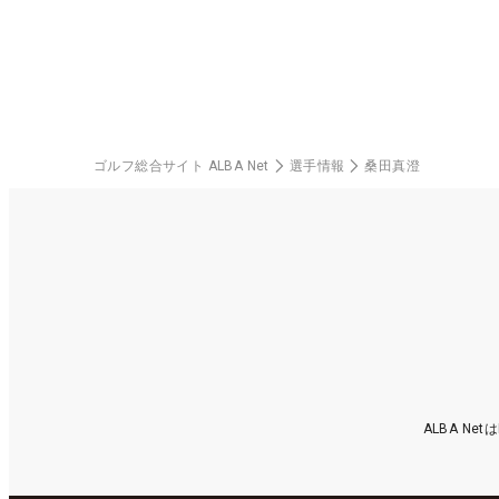
料
ゴルフ総合サイト ALBA Net
選手情報
桑田真澄
ALBA N