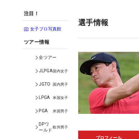
注目！
選手情報
女子プロ写真館
ツアー情報
全ツアー
JLPGA
国内女子
JGTO
国内男子
LPGA
米国女子
PGA
米国男子
DPワ
欧州男子
ールド
プロフィール