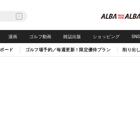
漫画
ゴルフ動画
雑誌出版
ショッピング
SN
ボード
ゴルフ場予約／毎週更新！限定優待プラン
削り出