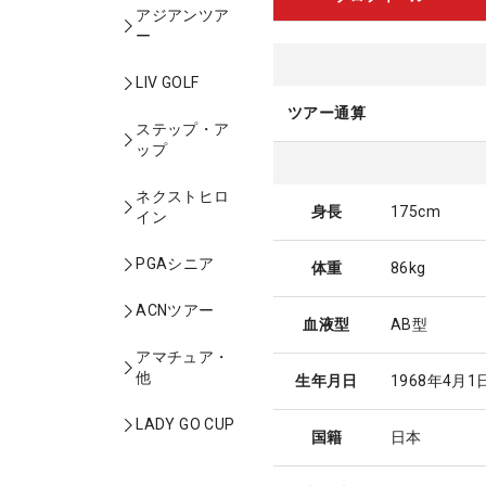
アジアンツア
ー
LIV GOLF
ツアー通算
ステップ・ア
ップ
ネクストヒロ
身長
175cm
イン
PGAシニア
体重
86kg
ACNツアー
血液型
AB型
アマチュア・
他
生年月日
1968年4月1
LADY GO CUP
国籍
日本