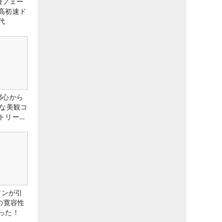
層フェー
高初速ド
代
都心から
トな美観コ
トリー俱
アンが引
の寛容性
った！