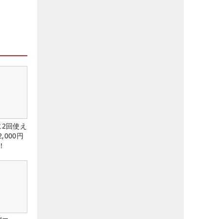
に2回使え
,000円
！