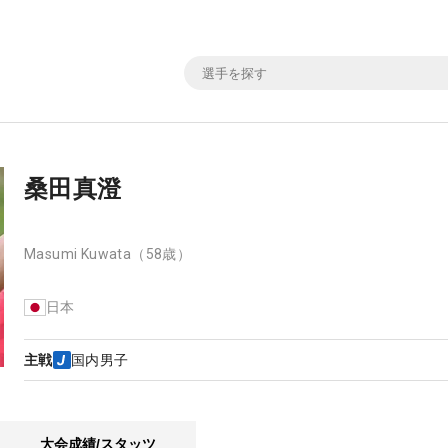
桑田真澄
Masumi Kuwata
（58歳）
日本
主戦
国内男子
大会成績/スタッツ