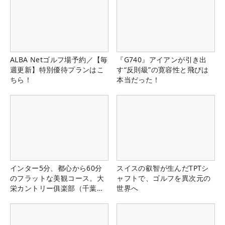
ALBA Netゴルフ場予約／【毎
『G740』アイアンが引き出
週更新】特別優待プランはこ
す“反則級”の寛容性と飛びは
ちら！
本当だった！
インター5分、都心から60分
スイスの叡智が生んだTPTシ
のフラットな美観コース。大
ャフトで、ゴルフを異次元の
栄カントリー俱楽部（千葉
世界へ
県）