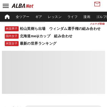
全ツアー
ギア
レッスン
ライフ
漫画
ゴルフ
メルマガ登録
松山英樹ら出場 ウィンダム選手権の組み合わせ
米国男子
北海道meijiカップ 組み合わせ
国内女子
最新の世界ランキング
米国女子