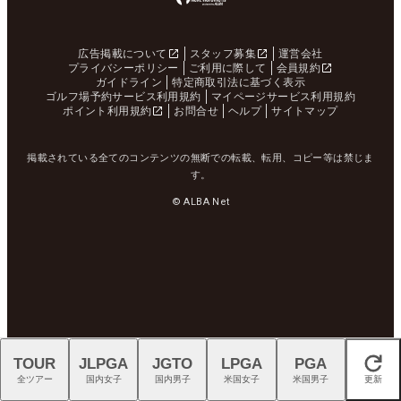
広告掲載について
スタッフ募集
運営会社
プライバシーポリシー
ご利用に際して
会員規約
ガイドライン
特定商取引法に基づく表示
ゴルフ場予約サービス利用規約
マイページサービス利用規約
ポイント利用規約
お問合せ
ヘルプ
サイトマップ
掲載されている全てのコンテンツの無断での転載、転用、コピー等は禁じま
す。
© ALBA Net
TOUR
JLPGA
JGTO
LPGA
PGA
閉じる
全ツアー
国内女子
国内男子
米国女子
米国男子
更新