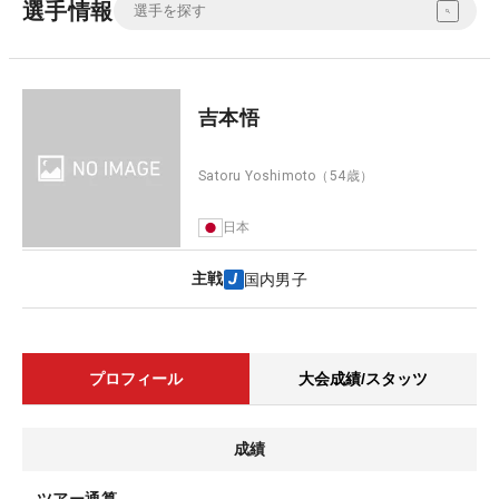
選手情報
吉本悟
Satoru Yoshimoto
（54歳）
日本
主戦
国内男子
プロフィール
大会成績/スタッツ
成績