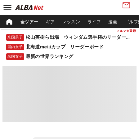
全ツアー
ギア
レッスン
ライフ
漫画
ゴルフ
メルマガ登録
松山英樹ら出場 ウィンダム選手権のリーダーボード
米国男子
北海道meijiカップ リーダーボード
国内女子
最新の世界ランキング
米国女子