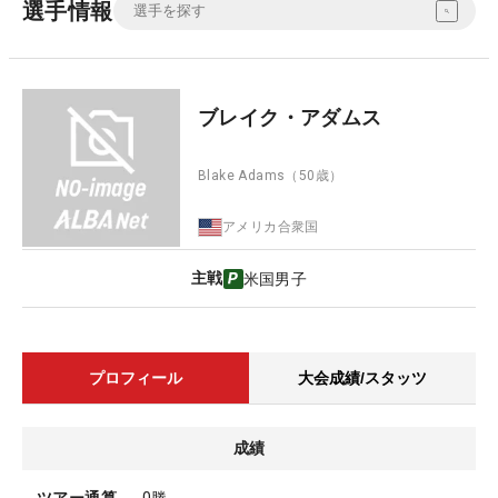
選手情報
ブレイク・アダムス
Blake Adams
（50歳）
アメリカ合衆国
主戦
米国男子
プロフィール
大会成績/スタッツ
成績