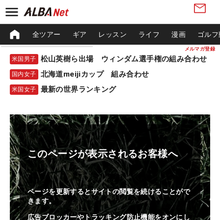
全ツアー
ギア
レッスン
ライフ
漫画
ゴルフ
メルマガ登録
松山英樹ら出場 ウィンダム選手権の組み合わせ
米国男子
北海道meijiカップ 組み合わせ
国内女子
最新の世界ランキング
米国女子
このページが表示されるお客様へ
ページを更新するとサイトの閲覧を続けることがで
きます。
広告ブロッカーやトラッキング防止機能をオンにし