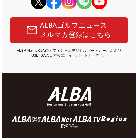
ALBAゴルフニュース
メルマガ登録はこちら
ALBA NetはR&Aのオフィシャルデジタルパートナー、および
USLPGAの日本公式サイトパートナーです。