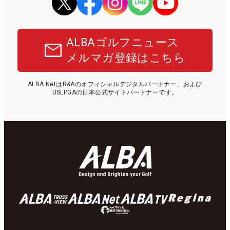
ALBAゴルフニュース
メルマガ登録はこちら
ALBA NetはR&Aのオフィシャルデジタルパートナー、および
USLPGAの日本公式サイトパートナーです。