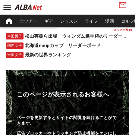
全ツアー
ギア
レッスン
ライフ
漫画
ゴルフ
メルマガ登録
松山英樹ら出場 ウィンダム選手権のリーダーボード
米国男子
北海道meijiカップ リーダーボード
国内女子
最新の世界ランキング
米国女子
このページが表示されるお客様へ
ページを更新するとサイトの閲覧を続けることがで
きます。
広告ブロッカーやトラッキング防止機能をオンにし