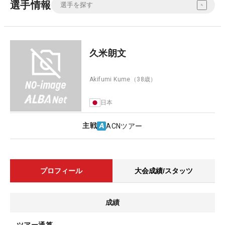
選手情報
久米朗文
Akifumi Kume
（38歳）
日本
主戦
ACNツアー
プロフィール
大会成績/スタッツ
成績