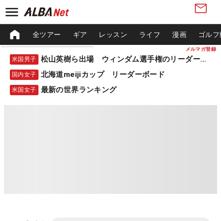
全ツアー
ギア
レッスン
ライフ
漫画
ゴルフ
メルマガ登録
松山英樹ら出場 ウィンダム選手権のリーダーボード
米国男子
北海道meijiカップ リーダーボード
国内女子
最新の世界ランキング
米国女子