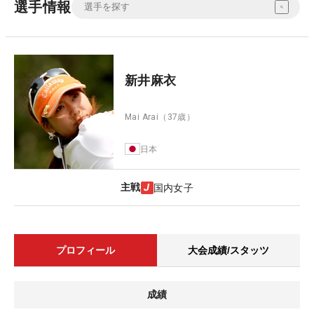
選手情報
新井麻衣
Mai Arai
（37歳）
日本
主戦
国内女子
プロフィール
大会成績/スタッツ
成績