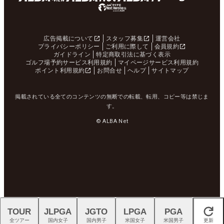
広告掲載について
スタッフ募集
運営会社
プライバシーポリシー
ご利用に際して
会員規約
ガイドライン
特定商取引法に基づく表示
ゴルフ場予約サービス利用規約
マイページサービス利用規約
ポイント利用規約
お問合せ
ヘルプ
サイトマップ
掲載されている全てのコンテンツの無断での転載、転用、コピー等は禁じま
す。
© ALBA Net
TOUR
JLPGA
JGTO
LPGA
PGA
閉じる
全ツアー
国内女子
国内男子
米国女子
米国男子
更新