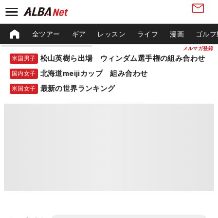
全ツアー
ギア
レッスン
ライフ
漫画
ゴルフ
メルマガ登録
松山英樹ら出場 ウィンダム選手権の組み合わせ
米国男子
北海道meijiカップ 組み合わせ
国内女子
最新の世界ランキング
米国女子