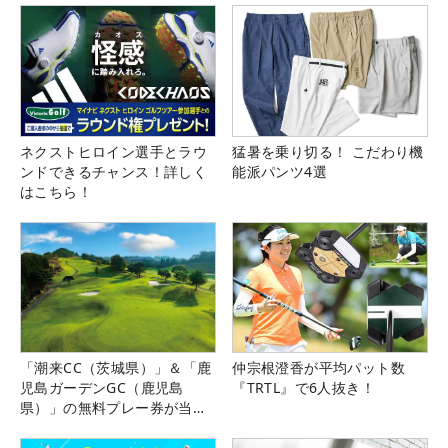
ネクストヒロイン選手とラウ
猛暑を乗り切る！ こだわり機
ンドできるチャンス！詳しく
能派パンツ4選
はこちら！
「潮来CC（茨城県）」＆「鹿
仲宗根澄香が平均パット数
児島ガーデンGC（鹿児島
『TRTL』で6人抜き！
県）」の無料プレー券が当た
る！！