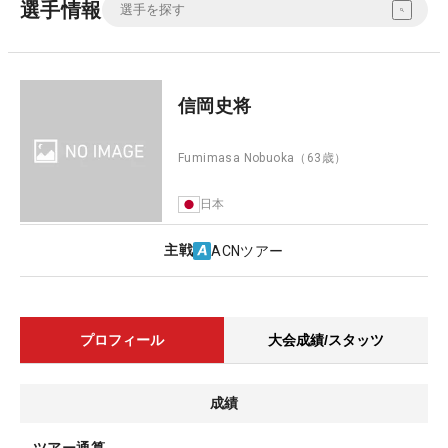
選手情報
信岡史将
Fumimasa Nobuoka
（63歳）
日本
主戦
ACNツアー
プロフィール
大会成績/スタッツ
成績