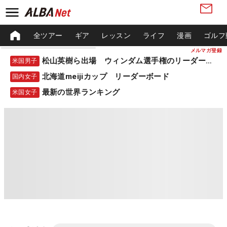
全ツアー
ギア
レッスン
ライフ
漫画
ゴルフ
メルマガ登録
松山英樹ら出場 ウィンダム選手権のリーダーボード
米国男子
北海道meijiカップ リーダーボード
国内女子
最新の世界ランキング
米国女子