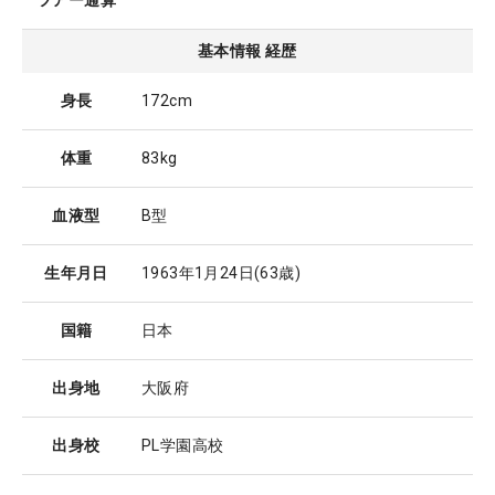
ツアー通算
基本情報 経歴
身長
172cm
体重
83kg
血液型
B型
生年月日
1963年1月24日
(63歳)
国籍
日本
出身地
大阪府
出身校
PL学園高校