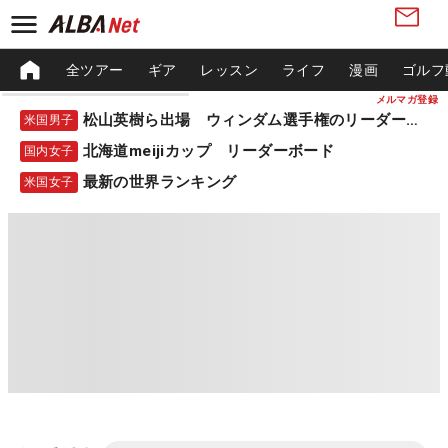
全ツアー
ギア
レッスン
ライフ
漫画
ゴルフ
メルマガ登録
松山英樹ら出場 ウィンダム選手権のリーダーボード
米国男子
北海道meijiカップ リーダーボード
国内女子
最新の世界ランキング
米国女子