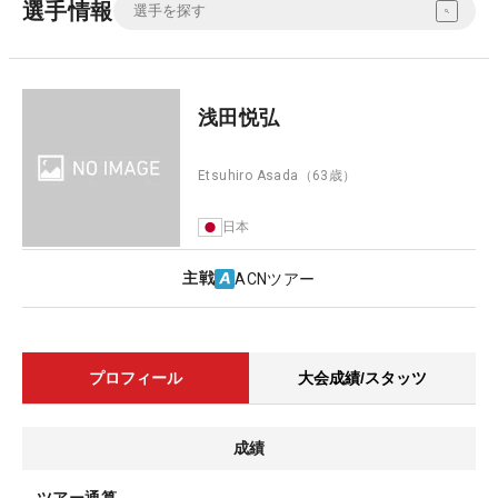
選手情報
浅田悦弘
Etsuhiro Asada
（63歳）
日本
主戦
ACNツアー
プロフィール
大会成績/スタッツ
成績