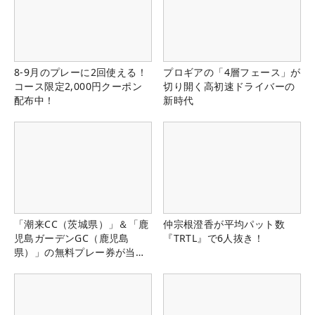
8-9月のプレーに2回使える！
プロギアの「4層フェース」が
コース限定2,000円クーポン
切り開く高初速ドライバーの
配布中！
新時代
「潮来CC（茨城県）」＆「鹿
仲宗根澄香が平均パット数
児島ガーデンGC（鹿児島
『TRTL』で6人抜き！
県）」の無料プレー券が当た
る！！