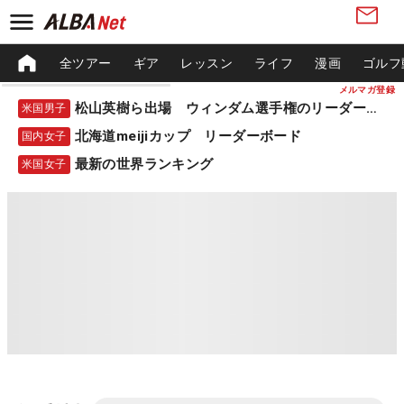
全ツアー
ギア
レッスン
ライフ
漫画
ゴルフ
メルマガ登録
松山英樹ら出場 ウィンダム選手権のリーダーボード
米国男子
北海道meijiカップ リーダーボード
国内女子
最新の世界ランキング
米国女子