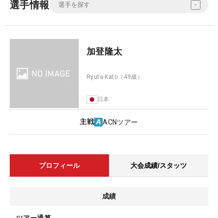
選手情報
加登隆太
Ryuta Kato
（49歳）
日本
主戦
ACNツアー
プロフィール
大会成績/スタッツ
成績