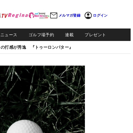
メルマガ登録
ログイン
Sニュース
ゴルフ場予約
連載
プレゼント
しの打感が秀逸 『トゥーロンパター』