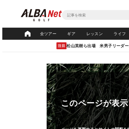
全ツアー
ギア
レッスン
ライフ
松山英樹ら出場 米男子リーダー
注目
このページが表示