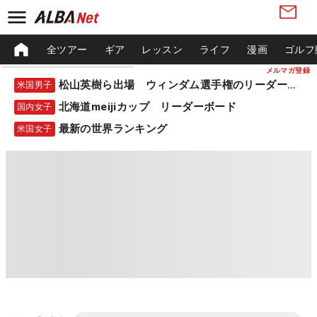
全ツアー
ギア
レッスン
ライフ
漫画
ゴルフ
メルマガ登録
松山英樹ら出場 ウィンダム選手権のリーダーボード
米国男子
北海道meijiカップ リーダーボード
国内女子
最新の世界ランキング
米国女子