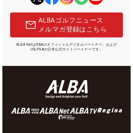
ALBAゴルフニュース
メルマガ登録はこちら
ALBA NetはR&Aのオフィシャルデジタルパートナー、および
USLPGAの日本公式サイトパートナーです。