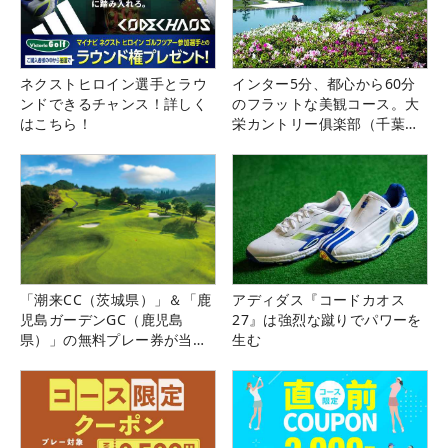
ネクストヒロイン選手とラウ
インター5分、都心から60分
ンドできるチャンス！詳しく
のフラットな美観コース。大
はこちら！
栄カントリー俱楽部（千葉
県）
「潮来CC（茨城県）」＆「鹿
アディダス『コードカオス
児島ガーデンGC（鹿児島
27』は強烈な蹴りでパワーを
県）」の無料プレー券が当た
生む
る！！