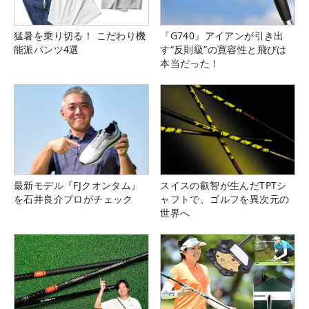
猛暑を乗り切る！ こだわり機
『G740』アイアンが引き出
能派パンツ4選
す“反則級”の寛容性と飛びは
本当だった！
最新モデル『FJクオンタム』
スイスの叡智が生んだTPTシ
を石井良介プロがチェック
ャフトで、ゴルフを異次元の
世界へ