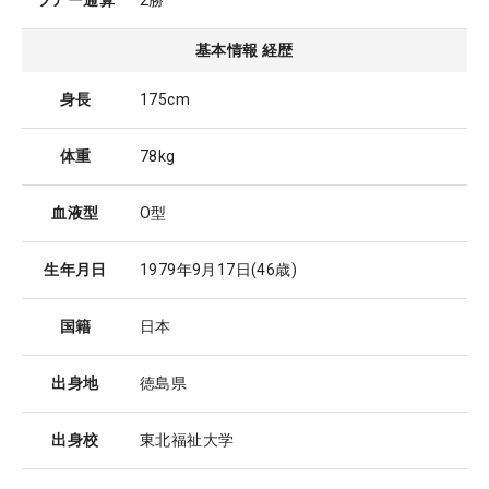
ツアー通算
2勝
基本情報 経歴
身長
175cm
体重
78kg
血液型
O型
生年月日
1979年9月17日
(46歳)
国籍
日本
出身地
徳島県
出身校
東北福祉大学