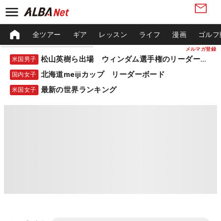
全ツアー
ギア
レッスン
ライフ
漫画
ゴルフ
メルマガ登録
松山英樹ら出場 ウィンダム選手権のリーダーボード
米国男子
北海道meijiカップ リーダーボード
国内女子
最新の世界ランキング
米国女子