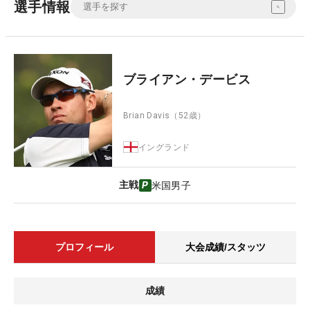
選手情報
ブライアン・デービス
Brian Davis
（52歳）
イングランド
主戦
米国男子
プロフィール
大会成績/スタッツ
成績