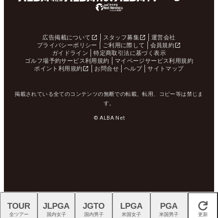
広告掲載について
スタッフ募集
運営会社
プライバシーポリシー
ご利用に際して
会員規約
ガイドライン
特定商取引法に基づく表示
ゴルフ場予約サービス利用規約
マイページサービス利用規約
ポイント利用規約
お問合せ
ヘルプ
サイトマップ
掲載されている全てのコンテンツの無断での転載、転用、コピー等は禁じま
す。
© ALBA Net
TOUR
JLPGA
JGTO
LPGA
PGA
閉じる
全ツアー
国内女子
国内男子
米国女子
米国男子
更新