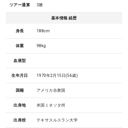
ツアー通算
3勝
基本情報 経歴
身長
188cm
体重
98kg
血液型
生年月日
1970年2月15日
(56歳)
国籍
アメリカ合衆国
出身地
米国ミネソタ州
出身校
テキサスルスラン大学