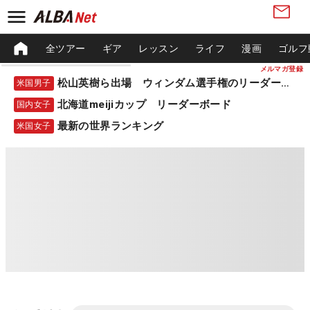
全ツアー
ギア
レッスン
ライフ
漫画
ゴルフ
メルマガ登録
松山英樹ら出場 ウィンダム選手権のリーダーボード
米国男子
北海道meijiカップ リーダーボード
国内女子
最新の世界ランキング
米国女子