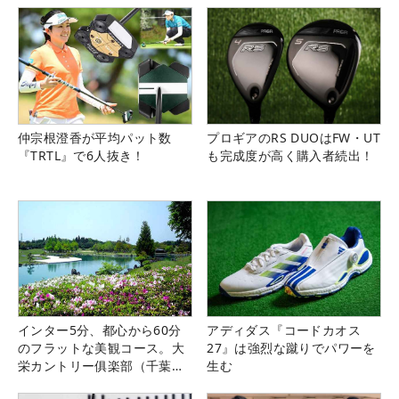
仲宗根澄香が平均パット数
プロギアのRS DUOはFW・UT
『TRTL』で6人抜き！
も完成度が高く購入者続出！
インター5分、都心から60分
アディダス『コードカオス
のフラットな美観コース。大
27』は強烈な蹴りでパワーを
栄カントリー俱楽部（千葉
生む
県）