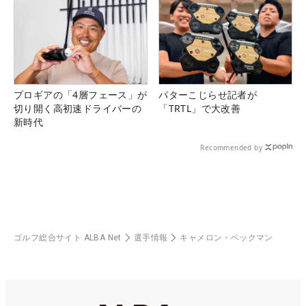
プロギアの「4層フェース」が
パターこじらせ記者が
切り開く高初速ドライバーの
「TRTL」で大改善
新時代
Recommended by
ゴルフ総合サイト ALBA Net
選手情報
キャメロン・ベックマン