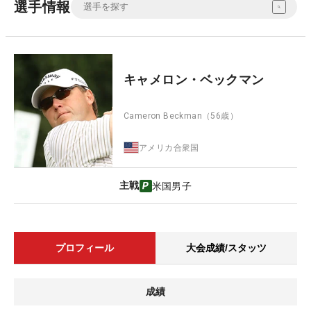
選手情報
キャメロン・ベックマン
Cameron Beckman
（56歳）
アメリカ合衆国
主戦
米国男子
プロフィール
大会成績/スタッツ
成績