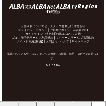
広告掲載について
スタッフ募集
運営会社
プライバシーポリシー
ご利用に際して
会員規約
ガイドライン
特定商取引法に基づく表示
ゴルフ場予約サービス利用規約
マイページサービス利用規約
ポイント利用規約
お問合せ
ヘルプ
サイトマップ
掲載されている全てのコンテンツの無断での転載、転用、コピー等は禁じま
す。
© ALBA Net