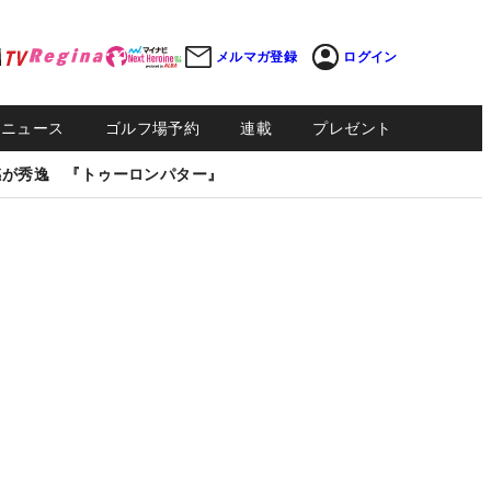
メルマガ登録
ログイン
Sニュース
ゴルフ場予約
連載
プレゼント
感が秀逸 『トゥーロンパター』