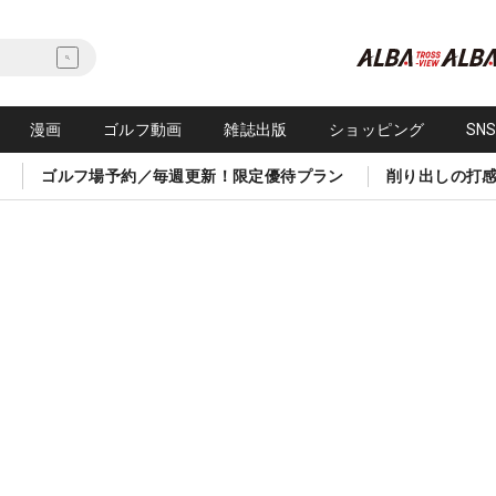
漫画
ゴルフ動画
雑誌出版
ショッピング
SN
ゴルフ場予約／毎週更新！限定優待プラン
削り出しの打