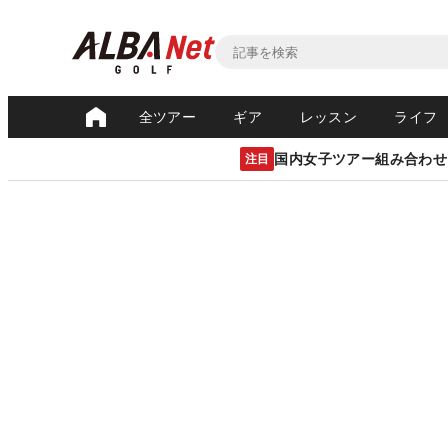
全ツアー
ギア
レッスン
ライフ
国内女子ツアー組み合わせ
注目