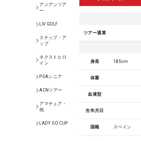
アジアンツア
ー
LIV GOLF
ツアー通算
ステップ・ア
ップ
ネクストヒロ
身長
185cm
イン
PGAシニア
体重
ACNツアー
血液型
アマチュア・
他
生年月日
LADY GO CUP
国籍
スペイン