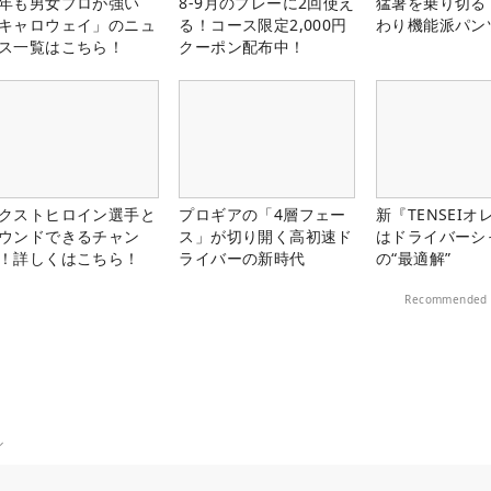
年も男女プロが強い
8-9月のプレーに2回使え
猛暑を乗り切る
キャロウェイ」のニュ
る！コース限定2,000円
わり機能派パン
ス一覧はこちら！
クーポン配布中！
クストヒロイン選手と
プロギアの「4層フェー
新『TENSEIオ
ウンドできるチャン
ス」が切り開く高初速ド
はドライバーシ
！詳しくはこちら！
ライバーの新時代
の“最適解”
Recommended 
ル