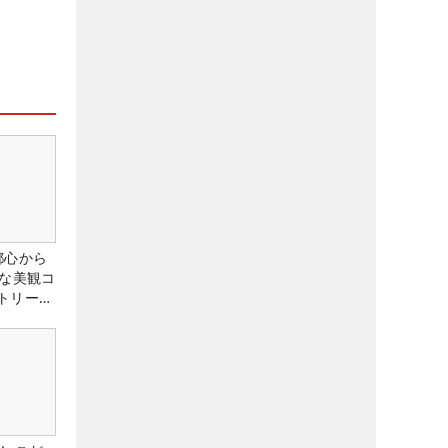
都心から
トな美観コ
トリー俱