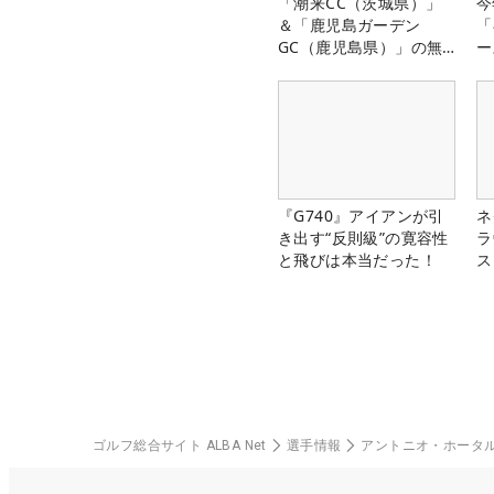
「潮来CC（茨城県）」
今
＆「鹿児島ガーデン
「
GC（鹿児島県）」の無
ー
料プレー券が当たる！！
『G740』アイアンが引
ネ
き出す“反則級”の寛容性
ラ
と飛びは本当だった！
ス
ゴルフ総合サイト ALBA Net
選手情報
アントニオ・ホータ