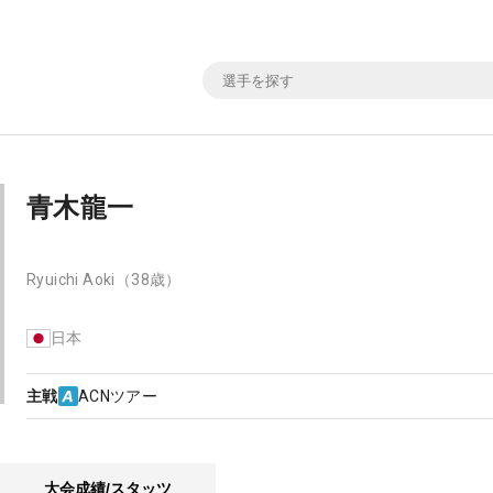
青木龍一
Ryuichi Aoki
（38歳）
日本
主戦
ACNツアー
大会成績/スタッツ