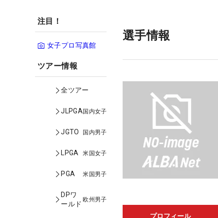
注目！
選手情報
女子プロ写真館
ツアー情報
全ツアー
JLPGA
国内女子
JGTO
国内男子
LPGA
米国女子
PGA
米国男子
DPワ
欧州男子
ールド
プロフィール