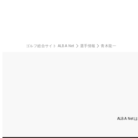
料プレー券が当たる！！
ゴルフ総合サイト ALBA Net
選手情報
青木龍一
ALBA N