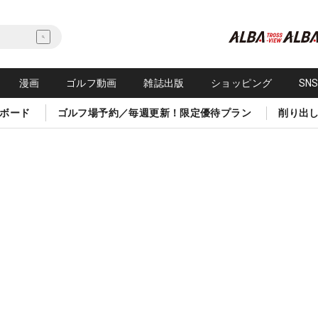
漫画
ゴルフ動画
雑誌出版
ショッピング
SN
ボード
ゴルフ場予約／毎週更新！限定優待プラン
削り出