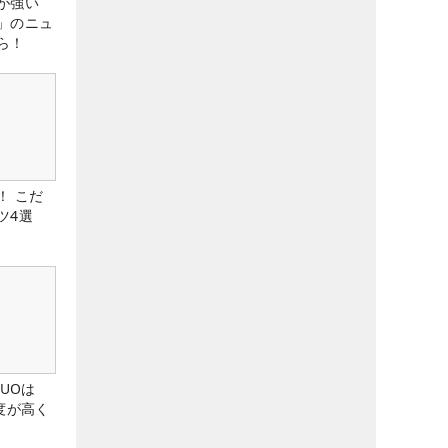
が強い
」のニュ
ら！
！ こだ
ツ4選
DUOは
度が高く