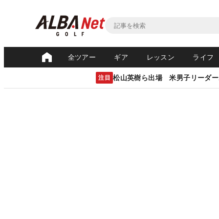
全ツアー
ギア
レッスン
ライフ
松山英樹ら出場 米男子リーダー
注目