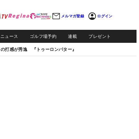
メルマガ登録
ログイン
Sニュース
ゴルフ場予約
連載
プレゼント
しの打感が秀逸 『トゥーロンパター』