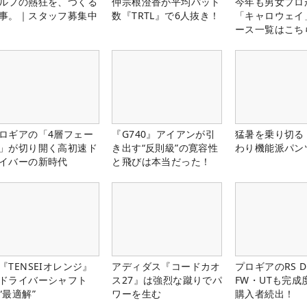
ルフの熱狂を、つくる
仲宗根澄香が平均パット
今年も男女プロ
事。｜スタッフ募集中
数『TRTL』で6人抜き！
「キャロウェイ
ース一覧はこち
ロギアの「4層フェー
『G740』アイアンが引
猛暑を乗り切る
」が切り開く高初速ド
き出す“反則級”の寛容性
わり機能派パン
イバーの新時代
と飛びは本当だった！
『TENSEIオレンジ』
アディダス『コードカオ
プロギアのRS 
ドライバーシャフト
ス27』は強烈な蹴りでパ
FW・UTも完成
“最適解”
ワーを生む
購入者続出！