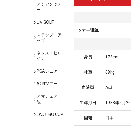
アジアンツア
ー
LIV GOLF
ツアー通算
ステップ・ア
ップ
ネクストヒロ
身長
178cm
イン
PGAシニア
体重
68kg
ACNツアー
血液型
A型
アマチュア・
他
生年月日
1988年5月2
LADY GO CUP
国籍
日本