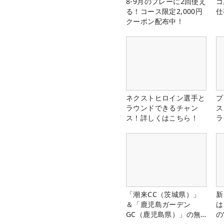
8-9月のプレーに2回使え
ゴ
る！コース限定2,000円
仕
クーポン配布中！
ネクストヒロイン選手と
プ
ラウンドできるチャン
ス
ス！詳しくはこちら！
ラ
「潮来CC（茨城県）」
新
＆「鹿児島ガーデン
は
GC（鹿児島県）」の無
の