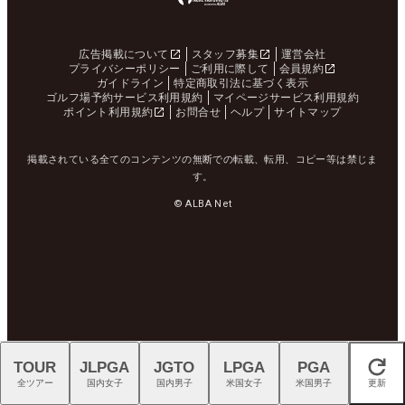
広告掲載について
スタッフ募集
運営会社
プライバシーポリシー
ご利用に際して
会員規約
ガイドライン
特定商取引法に基づく表示
ゴルフ場予約サービス利用規約
マイページサービス利用規約
ポイント利用規約
お問合せ
ヘルプ
サイトマップ
掲載されている全てのコンテンツの無断での転載、転用、コピー等は禁じま
す。
© ALBA Net
TOUR
JLPGA
JGTO
LPGA
PGA
閉じる
全ツアー
国内女子
国内男子
米国女子
米国男子
更新