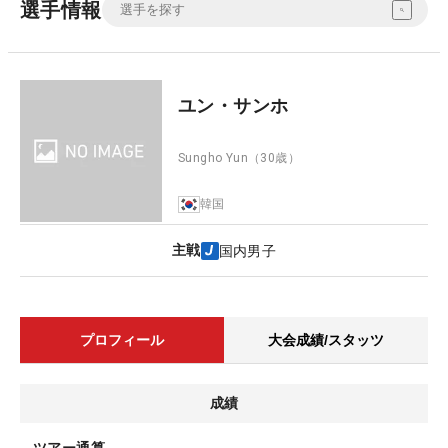
選手情報
ユン・サンホ
Sungho Yun
（30歳）
韓国
主戦
国内男子
プロフィール
大会成績/スタッツ
成績