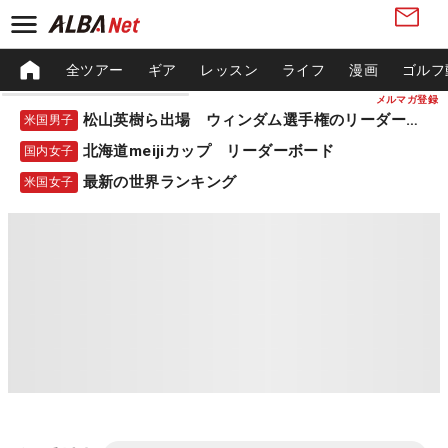
全ツアー
ギア
レッスン
ライフ
漫画
ゴルフ
メルマガ登録
松山英樹ら出場 ウィンダム選手権のリーダーボード
米国男子
北海道meijiカップ リーダーボード
国内女子
最新の世界ランキング
米国女子