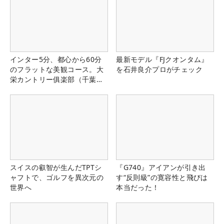
インター5分、都心から60分
最新モデル『FJクオンタム』
のフラットな美観コース。大
を石井良介プロがチェック
栄カントリー俱楽部（千葉
県）
スイスの叡智が生んだTPTシ
『G740』アイアンが引き出
ャフトで、ゴルフを異次元の
す“反則級”の寛容性と飛びは
世界へ
本当だった！