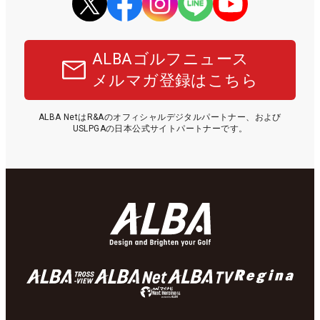
ALBAゴルフニュース
メルマガ登録はこちら
ALBA NetはR&Aのオフィシャルデジタルパートナー、および
USLPGAの日本公式サイトパートナーです。