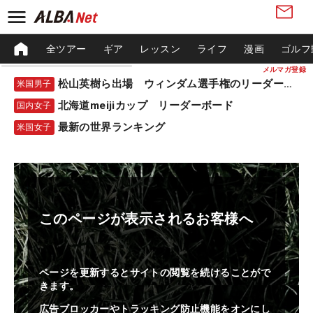
全ツアー
ギア
レッスン
ライフ
漫画
ゴルフ
メルマガ登録
松山英樹ら出場 ウィンダム選手権のリーダーボード
米国男子
北海道meijiカップ リーダーボード
国内女子
最新の世界ランキング
米国女子
このページが表示されるお客様へ
ページを更新するとサイトの閲覧を続けることがで
きます。
広告ブロッカーやトラッキング防止機能をオンにし