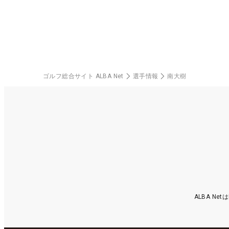
ゴルフ総合サイト ALBA Net
選手情報
南大樹
ALBA N