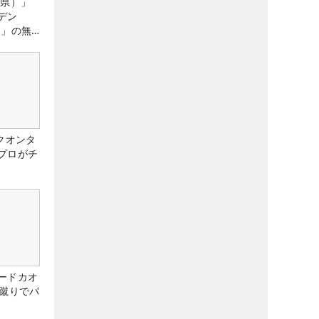
城県）」
デン
）」の無
たる！！
クオンタ
プロがチ
ードカオ
な蹴りでパ