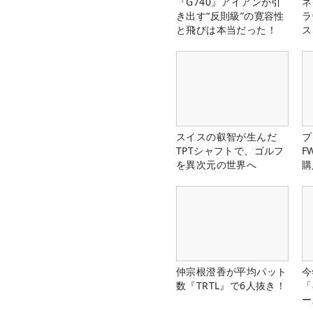
『G740』アイアンが引
ネ
き出す“反則級”の寛容性
ラ
と飛びは本当だった！
ス
スイスの叡智が生んだ
プ
TPTシャフトで、ゴルフ
F
を異次元の世界へ
購
仲宗根澄香が平均パット
今
数『TRTL』で6人抜き！
「
ー