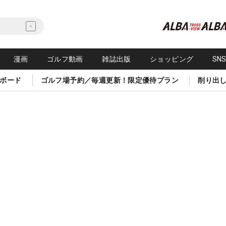
漫画
ゴルフ動画
雑誌出版
ショッピング
SN
ボード
ゴルフ場予約／毎週更新！限定優待プラン
削り出