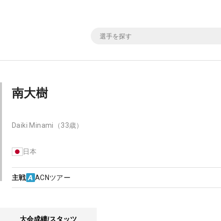
南大樹
Daiki Minami
（33歳）
日本
主戦
ACNツアー
大会成績/スタッツ