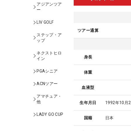
アジアンツア
ー
LIV GOLF
ツアー通算
ステップ・ア
ップ
ネクストヒロ
身長
イン
PGAシニア
体重
ACNツアー
血液型
アマチュア・
他
生年月日
1992年10月
LADY GO CUP
国籍
日本