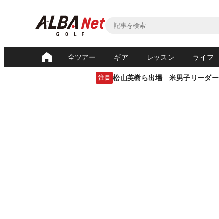
全ツアー
ギア
レッスン
ライフ
松山英樹ら出場 米男子リーダー
注目