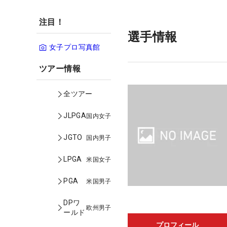
注目！
選手情報
女子プロ写真館
ツアー情報
全ツアー
JLPGA
国内女子
JGTO
国内男子
LPGA
米国女子
PGA
米国男子
DPワ
欧州男子
ールド
プロフィール