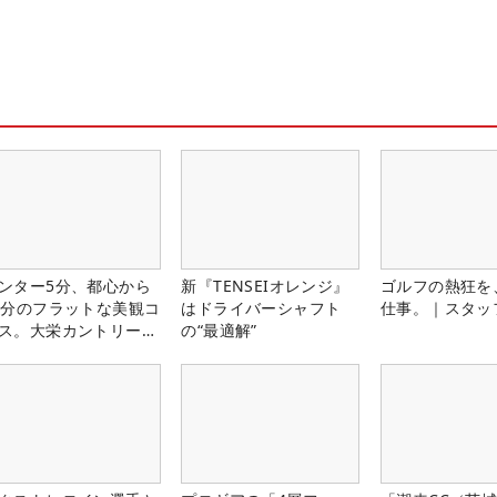
ンター5分、都心から
新『TENSEIオレンジ』
ゴルフの熱狂を
0分のフラットな美観コ
はドライバーシャフト
仕事。｜スタッ
ス。大栄カントリー俱
の“最適解”
部（千葉県）