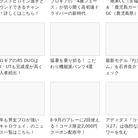
クストヒロイン選手と
プロギアの「4層フェー
「潮来CC（茨
ウンドできるチャン
ス」が切り開く高初速ド
＆「鹿児島ガー
！詳しくはこちら！
ライバーの新時代
GC（鹿児島県
料プレー券が当
ロギアのRS DUOは
猛暑を乗り切る！ こだ
最新モデル『FJ
W・UTも完成度が高く
わり機能派パンツ4選
ム』を石井良介
入者続出！
ェック
年も男女プロが強い
8-9月のプレーに2回使え
アディダス『コ
キャロウェイ」のニュ
る！コース限定2,000円
ス27』は強烈
ス一覧はこちら！
クーポン配布中！
ワーを生む