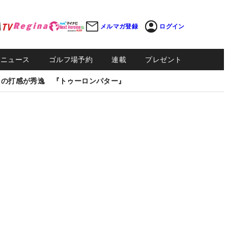
メルマガ登録
ログイン
Sニュース
ゴルフ場予約
連載
プレゼント
しの打感が秀逸 『トゥーロンパター』