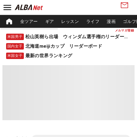
全ツアー
ギア
レッスン
ライフ
漫画
ゴルフ
メルマガ登録
松山英樹ら出場 ウィンダム選手権のリーダーボード
米国男子
北海道meijiカップ リーダーボード
国内女子
最新の世界ランキング
米国女子