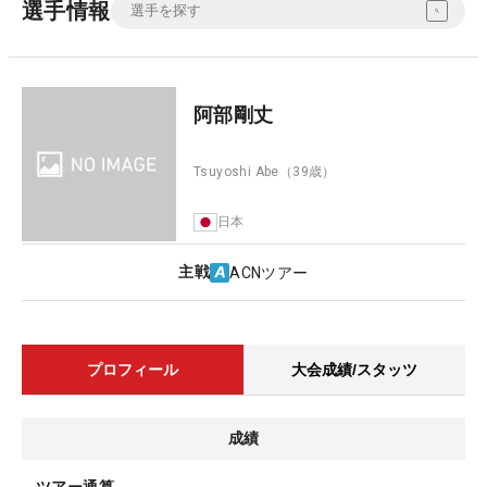
選手情報
阿部剛丈
Tsuyoshi Abe
（39歳）
日本
主戦
ACNツアー
プロフィール
大会成績/スタッツ
成績