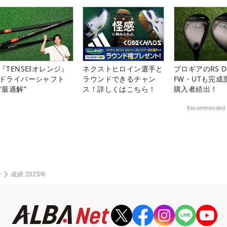
プレー券が当たる！！
『TENSEIオレンジ』
ネクストヒロイン選手と
プロギアのRS 
ドライバーシャフト
ラウンドできるチャン
FW・UTも完成
“最適解”
ス！詳しくはこちら！
購入者続出！
Recommended 
ナ
成績 2025年