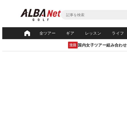
全ツアー
ギア
レッスン
ライフ
国内女子ツアー組み合わせ
注目