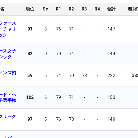
名
順位
Sc
R1
R2
R3
R4
合計
獲得
ファース
・チャリ
93
3
76
71
-
-
147
ック
ース女子
82
0
70
74
-
-
144
シック
ィンズ招
59
6
74
70
78
-
222
$8
ード・ヘ
102
6
79
71
-
-
150
子選手権
クリーク
97
5
76
73
-
-
149