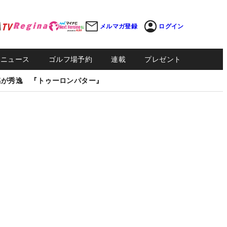
メルマガ登録
ログイン
Sニュース
ゴルフ場予約
連載
プレゼント
感が秀逸 『トゥーロンパター』