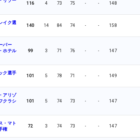
・リゾー
116
4
73
75
-
-
148
レイク選
140
14
84
74
-
-
158
ーパー
・ホテル
99
3
71
76
-
-
147
ック選手
101
5
78
71
-
-
149
・アリゾ
フクラシ
101
5
74
73
-
-
147
ス・マト
72
3
74
73
-
-
147
手権