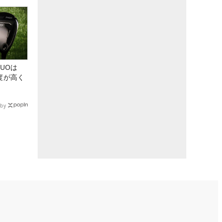
DUOは
度が高く
by