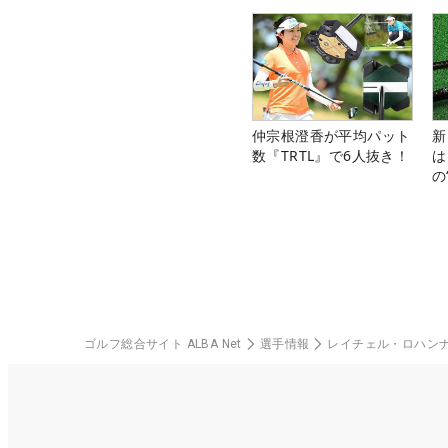
料
仲宗根澄香が平均パット
新
数『TRTL』で6人抜き！
は
の
ゴルフ総合サイト ALBA Net
選手情報
レイチェル・ロハン