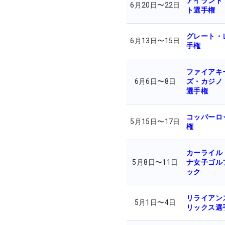
アイランド
6月20日
〜
22日
ト選手権
グレート・
6月13日
〜
15日
手権
ファイアキ
6月6日
〜
8日
ズ・カジノ
選手権
コッパーロ
5月15日
〜
17日
権
カーライル
5月8日
〜
11日
ナ女子ゴル
ック
リライアン
5月1日
〜
4日
リックス選