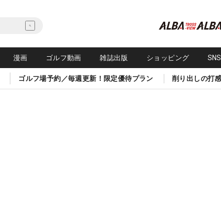
漫画
ゴルフ動画
雑誌出版
ショッピング
SN
ゴルフ場予約／毎週更新！限定優待プラン
削り出しの打