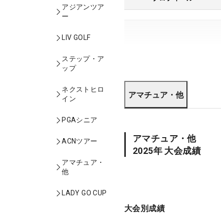
アジアンツア
ー
LIV GOLF
ステップ・ア
ップ
ネクストヒロ
アマチュア・他
イン
PGAシニア
アマチュア・他
ACNツアー
2025
年 大会成績
アマチュア・
他
LADY GO CUP
大会別成績