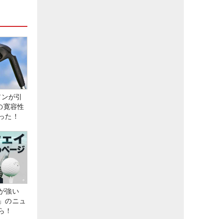
アンが引
の寛容性
った！
が強い
」のニュ
ら！