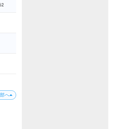
62
上部へ