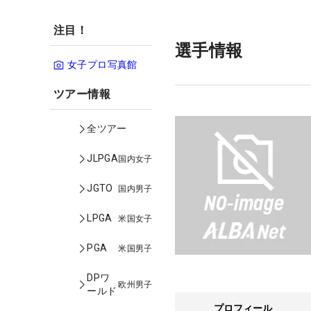
注目！
選手情報
女子プロ写真館
ツアー情報
全ツアー
JLPGA
国内女子
JGTO
国内男子
LPGA
米国女子
PGA
米国男子
DPワ
欧州男子
ールド
プロフィール