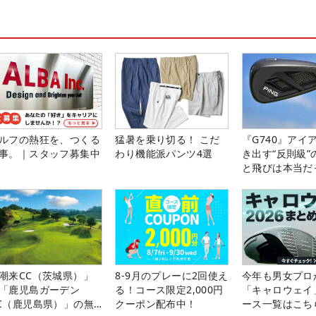
ルフの熱狂を、つくる
猛暑を乗り切る！ こだ
『G740』アイ
事。｜スタッフ募集中
わり機能派パンツ4選
き出す“反則級”
と飛びは本当だ
潮来CC（茨城県）」
8-9月のプレーに2回使え
今年も男女プロ
「鹿児島ガーデン
る！コース限定2,000円
「キャロウェイ
C（鹿児島県）」の無
クーポン配布中！
ース一覧はこち