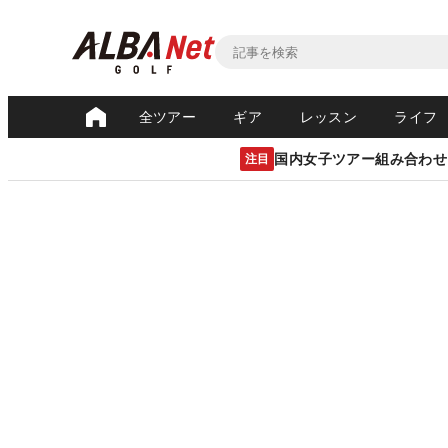
全ツアー
ギア
レッスン
ライフ
国内女子ツアー組み合わせ
注目