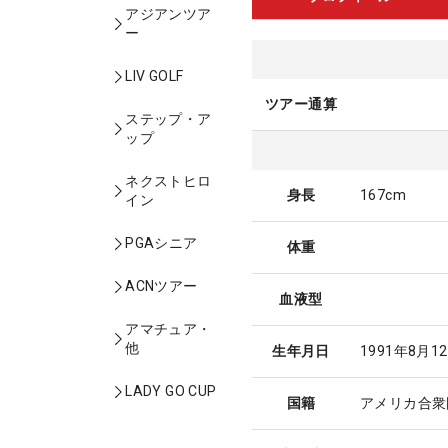
アジアンツア
ー
LIV GOLF
ツアー通算
ステップ・ア
ップ
ネクストヒロ
身長
167cm
イン
PGAシニア
体重
ACNツアー
血液型
アマチュア・
他
生年月日
1991年8月1
LADY GO CUP
国籍
アメリカ合衆