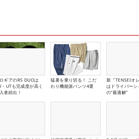
ロギアのRS DUOは
猛暑を乗り切る！ こだ
新『TENSEIオ
W・UTも完成度が高く
わり機能派パンツ4選
はドライバーシ
入者続出！
の“最適解”