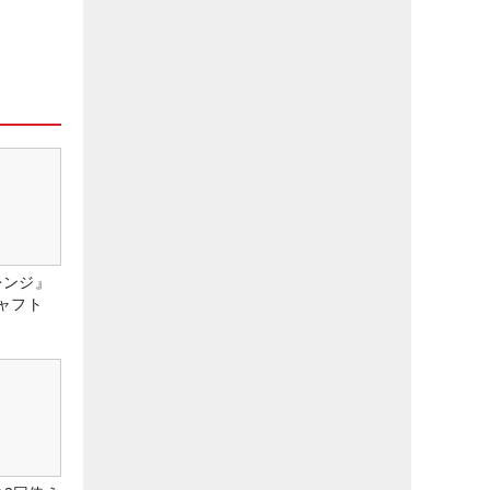
レンジ』
ャフト