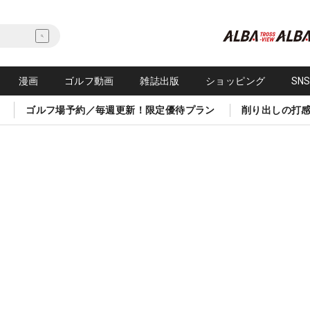
漫画
ゴルフ動画
雑誌出版
ショッピング
SN
ゴルフ場予約／毎週更新！限定優待プラン
削り出しの打