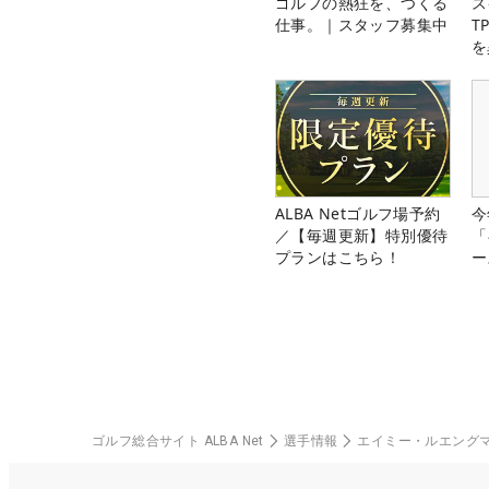
ゴルフの熱狂を、つくる
ス
仕事。｜スタッフ募集中
T
を
ALBA Netゴルフ場予約
今
／【毎週更新】特別優待
「
プランはこちら！
ー
ゴルフ総合サイト ALBA Net
選手情報
エイミー・ルエング