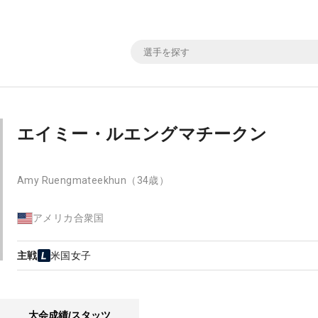
エイミー・ルエングマチークン
Amy Ruengmateekhun
（34歳）
アメリカ合衆国
主戦
米国女子
大会成績/スタッツ