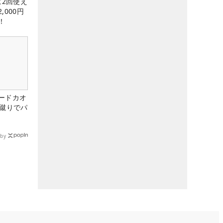
に2回使え
,000円
！
ードカオ
な蹴りでパ
by