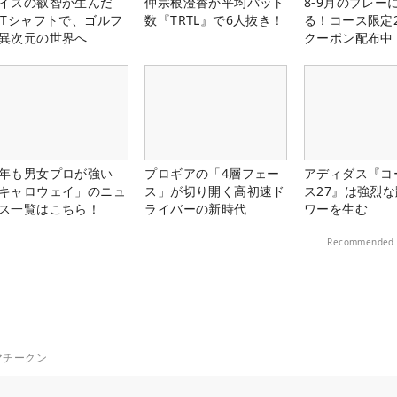
イスの叡智が生んだ
仲宗根澄香が平均パット
8-9月のプレー
PTシャフトで、ゴルフ
数『TRTL』で6人抜き！
る！コース限定2
異次元の世界へ
クーポン配布中
年も男女プロが強い
プロギアの「4層フェー
アディダス『コ
キャロウェイ」のニュ
ス」が切り開く高初速ド
ス27』は強烈
ス一覧はこちら！
ライバーの新時代
ワーを生む
Recommended 
マチークン