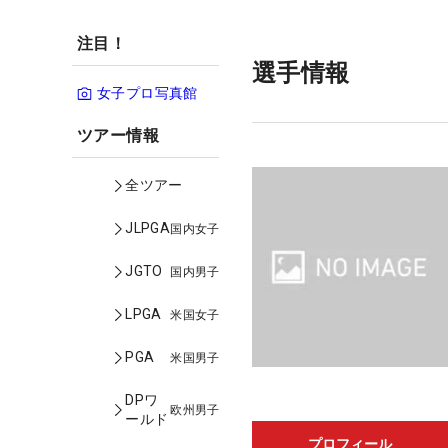
注目！
選手情報
女子プロ写真館
ツアー情報
全ツアー
JLPGA
国内女子
JGTO
国内男子
LPGA
米国女子
PGA
米国男子
DPワ
欧州男子
ールド
プロフィール