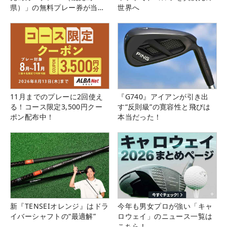
県）」の無料プレー券が当た
世界へ
る！！
11月までのプレーに2回使え
『G740』アイアンが引き出
る！コース限定3,500円クー
す“反則級”の寛容性と飛びは
ポン配布中！
本当だった！
新『TENSEIオレンジ』はドラ
今年も男女プロが強い「キャ
イバーシャフトの“最適解”
ロウェイ」のニュース一覧は
こちら！