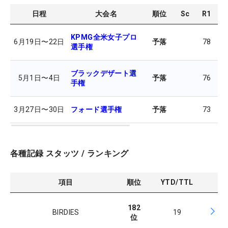
日程
大会名
順位
Sc
R1
R
KPMG全米女子プロ
6月19日
〜
22日
予落
78
7
選手権
ブラックデザート選
5月1日
〜
4日
予落
76
7
手権
3月27日
〜
30日
フォード選手権
予落
73
7
各種記録 スタッツ / ランキング
項目
順位
YTD/TTL
182
BIRDIES
19
位