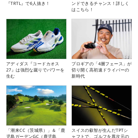
『TRTL』で6人抜き！
ンドできるチャンス！詳しく
はこちら！
アディダス『コードカオス
プロギアの「4層フェース」が
27』は強烈な蹴りでパワーを
切り開く高初速ドライバーの
生む
新時代
「潮来CC（茨城県）」＆「鹿
スイスの叡智が生んだTPTシ
児島ガーデンGC（鹿児島
ャフトで、ゴルフを異次元の