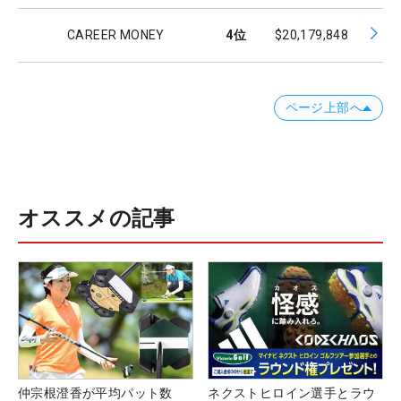
CAREER MONEY
4
位
$20,179,848
ページ上部へ
オススメの記事
仲宗根澄香が平均パット数
ネクストヒロイン選手とラウ