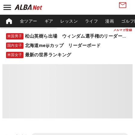
全ツアー
ギア
レッスン
ライフ
漫画
ゴルフ
メルマガ登録
松山英樹ら出場 ウィンダム選手権のリーダーボード
米国男子
北海道meijiカップ リーダーボード
国内女子
最新の世界ランキング
米国女子